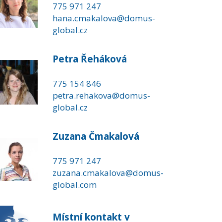
775 971 247
hana.cmakalova@domus-
global.cz
Petra Řeháková
775 154 846
petra.rehakova@domus-
global.cz
Zuzana Čmakalová
775 971 247
zuzana.cmakalova@domus-
global.com
Místní kontakt v