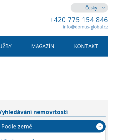
Česky
+420 775 154 846
info@domus-global.cz
UŽBY
MAGAZÍN
KONTAKT
Vyhledávání nemovitostí
Podle země