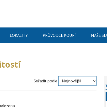
LOKALITY
PRŮVODCE KOUPÍ
NAŠE SL
tostí
Seřadit podle
nalezena.