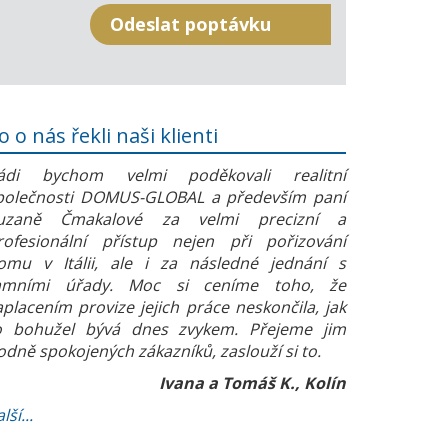
o o nás řekli naši klienti
ádi bychom velmi poděkovali realitní
polečnosti DOMUS-GLOBAL a především paní
uzaně Čmakalové za velmi precizní a
rofesionální přístup nejen při pořizování
omu v Itálii, ale i za následné jednání s
amními úřady. Moc si ceníme toho, že
aplacením provize jejich práce neskončila, jak
o bohužel bývá dnes zvykem. Přejeme jim
odně spokojených zákazníků, zaslouží si to.
Ivana a Tomáš K., Kolín
lší...