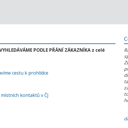
C
 VYHLEDÁVÁME PODLE PŘÁNÍ ZÁKAZNÍKA z celé
R
s
Z
p
víme cestu k prohlídce
d
t
z
t
 místních kontaktů v ČJ
h
da