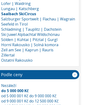
Lofer | Waidring
Lungau | Katschberg
Saalbach SkiCircus
Salzburger Sportwelt | Flachau | Wagrain
Seefeld in Tirol
Schladming | Tauplitz | Dachstein
Ski Juwel Alpbachtal Wildschönau
Sölden | Kühtai | Pitztal | Gurgl
Horní Rakousko | Solná komora
Zell am See | Kaprun | Rauris
Zillertal
Ostatní Rakousko
Podle ceny
Nezáleží
do 5 000 000 Kč
od 5 000 001 Kč do 9 000 000 Kč
od 9 000 001 Kč do 12 500 000 Kč