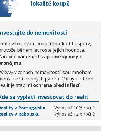
lokalitě koupě
Investujte do nemovitostí
Nemovitosti vám dokáží zhodnotit úspory,
protože během let roste jejich hodnota.
Zároveň vám zajistí zajímavé
výnosy z
pronájmu
.
Výkyvy v cenách nemovitostí jsou mnohem
menší než u cenných papírů. Mírný růst cen
realit je stabilní
ochrana před inflací
.
Kde se vyplatí investovat do realit
Reality v Portugalsku
Výnos až 10% ročně
Reality v Rakousku
Výnos až 12% ročně