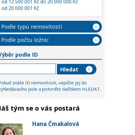
od 12 500 001 Kč do 20 000 000 Kč
od 20 000 001 Kč
Podle typu nemovitosti
Podle počtu ložnic
Výběr podle ID
Pokud znáte ID nemovitosti, vepište jej do
vyhledávacího pole a potvrďte tlačítkem HLEDAT.
áš tým se o vás postará
Hana Čmakalová