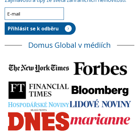
Zajímavosti a tipy ze světa zahraničních nemovitostí.
Domus Global v médiích