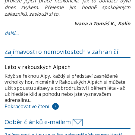
provize jejich práce neskončila, jak to bohužel bývá
dnes zvykem. Přejeme jim hodně spokojených
zákazníků, zaslouží si to.
Ivana a Tomáš K., Kolín
další...
Zajímavosti o nemovitostech v zahraničí
Léto v rakouských Alpách
Když se řeknou Alpy, každý si představí zasněžené
vrcholky hor, nicméně v Rakouských Alpách si můžete
užít spoustu zábavy a dobrodružství i během léta - až
už hledáte klid a pohodu nebo jste vyznavačem
adrenalinu...
Pokračovat ve čtení
Odběr článků e-mailem