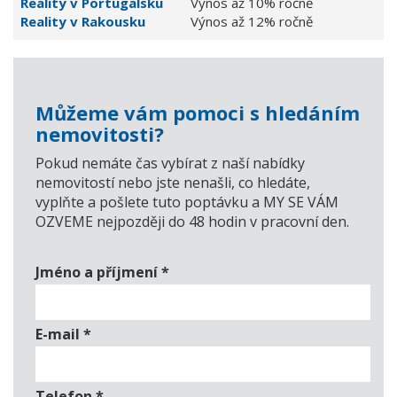
Reality v Portugalsku
Výnos až 10% ročně
Reality v Rakousku
Výnos až 12% ročně
Můžeme vám pomoci s hledáním
nemovitosti?
Pokud nemáte čas vybírat z naší nabídky
nemovitostí nebo jste nenašli, co hledáte,
vyplňte a pošlete tuto poptávku a MY SE VÁM
OZVEME nejpozději do 48 hodin v pracovní den.
Jméno a příjmení
*
E-mail
*
Telefon
*