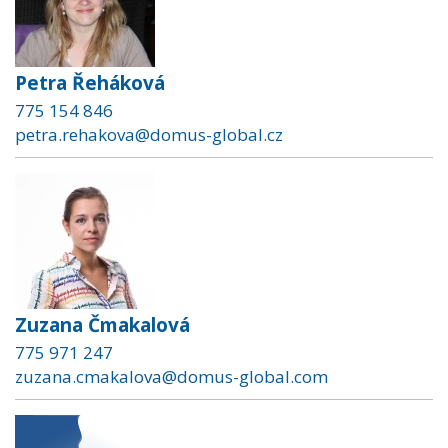
Petra Řeháková
775 154 846
petra.rehakova@domus-global.cz
Zuzana Čmakalová
775 971 247
zuzana.cmakalova@domus-global.com