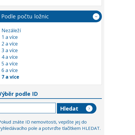
Podle počtu ložnic
Nezáleží
1 a více
2 a více
3 a více
4 a více
5 a více
6 a více
7 a více
Výběr podle ID
Pokud znáte ID nemovitosti, vepište jej do
vyhledávacího pole a potvrďte tlačítkem HLEDAT.