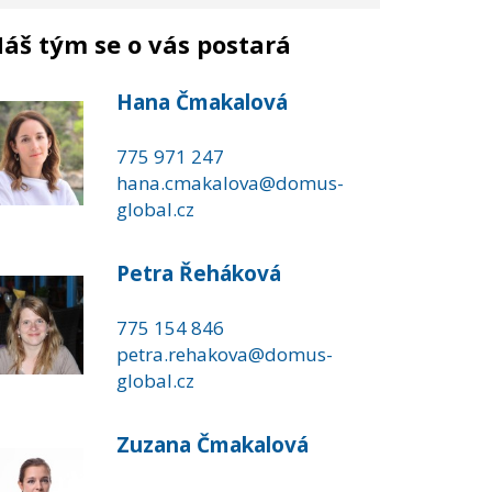
áš tým se o vás postará
Hana Čmakalová
775 971 247
hana.cmakalova@domus-
global.cz
Petra Řeháková
775 154 846
petra.rehakova@domus-
global.cz
Zuzana Čmakalová