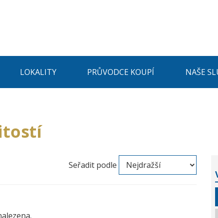
LOKALITY
PRŮVODCE KOUPÍ
NAŠE SL
tostí
Seřadit podle
nalezena.