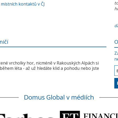
t
 místních kontaktů v ČJ
h
da
ničí
O
Z
n
žené vrcholky hor, nicméně v Rakouských Alpách si
během léta - až už hledáte klid a pohodu nebo jste
Domus Global v médiích