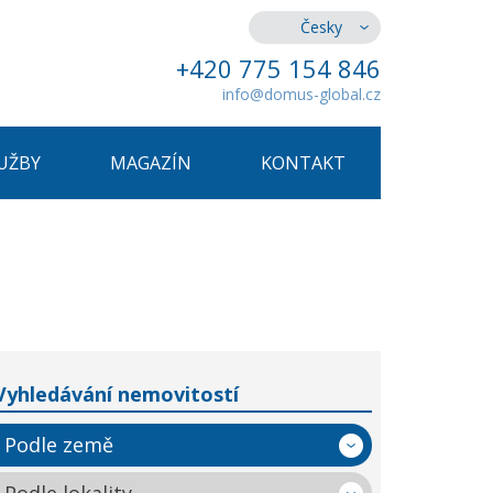
Česky
+420 775 154 846
info@domus-global.cz
UŽBY
MAGAZÍN
KONTAKT
Vyhledávání nemovitostí
Podle země