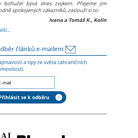
o bohužel bývá dnes zvykem. Přejeme jim
odně spokojených zákazníků, zaslouží si to.
Ivana a Tomáš K., Kolín
lší...
dběr článků e-mailem
ajímavosti a tipy ze světa zahraničních
emovitostí.