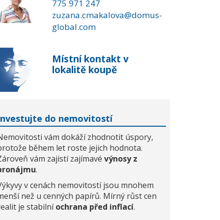
775 971 247
zuzana.cmakalova@domus-
global.com
Místní kontakt v
lokalitě koupě
Investujte do nemovitostí
Nemovitosti vám dokáží zhodnotit úspory,
protože během let roste jejich hodnota.
Zároveň vám zajistí zajímavé
výnosy z
pronájmu
.
Výkyvy v cenách nemovitostí jsou mnohem
menší než u cenných papírů. Mírný růst cen
realit je stabilní
ochrana před inflací
.