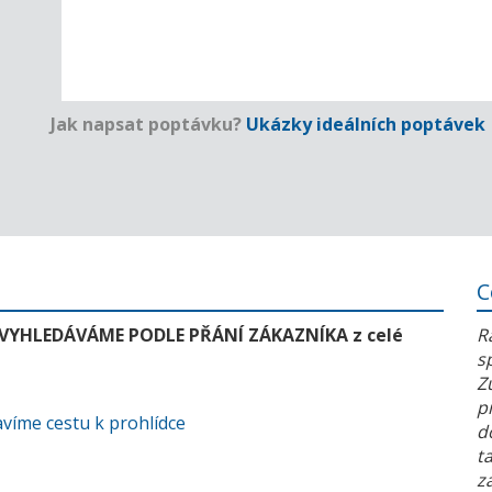
Jak napsat poptávku?
Ukázky ideálních poptávek
C
 VYHLEDÁVÁME PODLE PŘÁNÍ ZÁKAZNÍKA z celé
R
s
Z
p
víme cestu k prohlídce
d
t
z