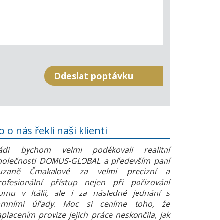
o o nás řekli naši klienti
ádi bychom velmi poděkovali realitní
polečnosti DOMUS-GLOBAL a především paní
uzaně Čmakalové za velmi precizní a
rofesionální přístup nejen při pořizování
omu v Itálii, ale i za následné jednání s
amními úřady. Moc si ceníme toho, že
aplacením provize jejich práce neskončila, jak