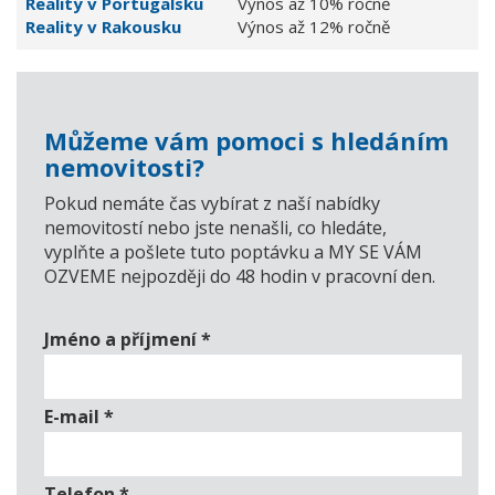
Reality v Portugalsku
Výnos až 10% ročně
Reality v Rakousku
Výnos až 12% ročně
Můžeme vám pomoci s hledáním
nemovitosti?
Pokud nemáte čas vybírat z naší nabídky
nemovitostí nebo jste nenašli, co hledáte,
vyplňte a pošlete tuto poptávku a MY SE VÁM
OZVEME nejpozději do 48 hodin v pracovní den.
Jméno a příjmení
*
E-mail
*
Telefon
*