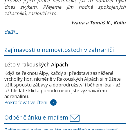
provize jejich práce neskončila, jak to bohužel bývá
dnes zvykem. Přejeme jim hodně spokojených
zákazníků, zaslouží si to.
Ivana a Tomáš K., Kolín
další...
Zajímavosti o nemovitostech v zahraničí
Léto v rakouských Alpách
Když se řeknou Alpy, každý si představí zasněžené
vrcholky hor, nicméně v Rakouských Alpách si můžete
užít spoustu zábavy a dobrodružství i během léta - až
už hledáte klid a pohodu nebo jste vyznavačem
adrenalinu...
Pokračovat ve čtení
Odběr článků e-mailem