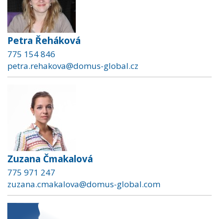
Petra Řeháková
775 154 846
petra.rehakova@domus-global.cz
Zuzana Čmakalová
775 971 247
zuzana.cmakalova@domus-global.com