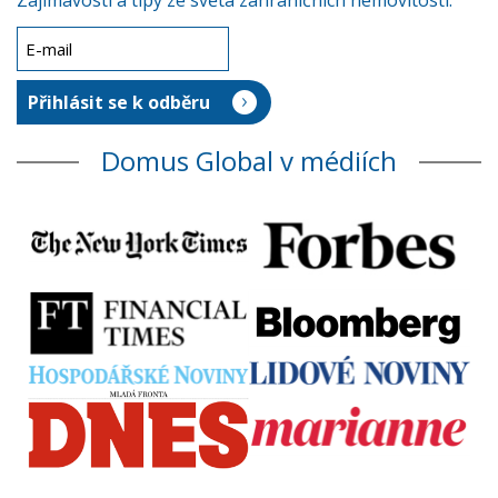
Zajímavosti a tipy ze světa zahraničních nemovitostí.
Domus Global v médiích