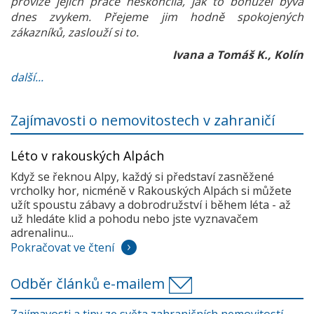
provize jejich práce neskončila, jak to bohužel bývá
dnes zvykem. Přejeme jim hodně spokojených
zákazníků, zaslouží si to.
Ivana a Tomáš K., Kolín
další...
Zajímavosti o nemovitostech v zahraničí
Léto v rakouských Alpách
Když se řeknou Alpy, každý si představí zasněžené
vrcholky hor, nicméně v Rakouských Alpách si můžete
užít spoustu zábavy a dobrodružství i během léta - až
už hledáte klid a pohodu nebo jste vyznavačem
adrenalinu...
Pokračovat ve čtení
Odběr článků e-mailem