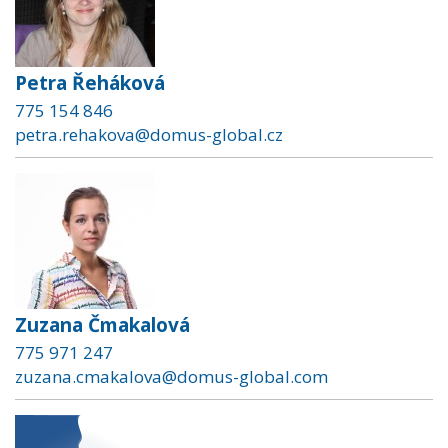
Petra Řeháková
775 154 846
petra.rehakova@domus-global.cz
Zuzana Čmakalová
775 971 247
zuzana.cmakalova@domus-global.com