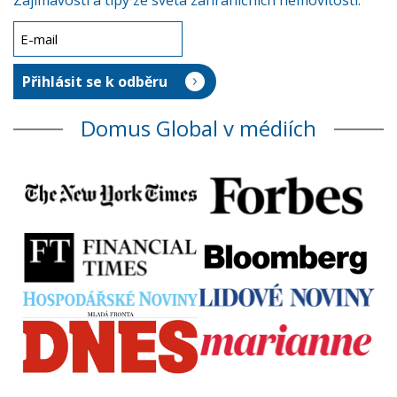
Zajímavosti a tipy ze světa zahraničních nemovitostí.
Domus Global v médiích