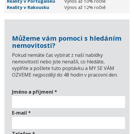
Reality v Portugalsku
Výnos až 10% ročně
Reality v Rakousku
Výnos až 12% ročně
Můžeme vám pomoci s hledáním
nemovitosti?
Pokud nemáte čas vybírat z naší nabídky
nemovitostí nebo jste nenašli, co hledáte,
vyplňte a pošlete tuto poptávku a MY SE VÁM
OZVEME nejpozději do 48 hodin v pracovní den.
Jméno a příjmení
*
E-mail
*
Telefon
*