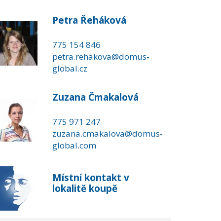
Petra Řeháková
775 154 846
petra.rehakova@domus-
global.cz
Zuzana Čmakalová
775 971 247
zuzana.cmakalova@domus-
global.com
Místní kontakt v
lokalitě koupě