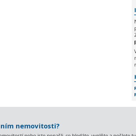
ním nemovitosti?
emovitostí nebo jste nenašli, co hledáte, vyplňte a pošlet