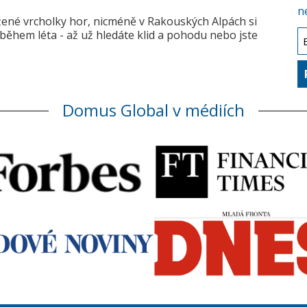
n
žené vrcholky hor, nicméně v Rakouských Alpách si
během léta - až už hledáte klid a pohodu nebo jste
Domus Global v médiích