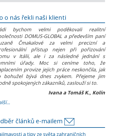
o o nás řekli naši klienti
ádi bychom velmi poděkovali realitní
polečnosti DOMUS-GLOBAL a především paní
uzaně Čmakalové za velmi precizní a
rofesionální přístup nejen při pořizování
omu v Itálii, ale i za následné jednání s
amními úřady. Moc si ceníme toho, že
aplacením provize jejich práce neskončila, jak
o bohužel bývá dnes zvykem. Přejeme jim
odně spokojených zákazníků, zaslouží si to.
Ivana a Tomáš K., Kolín
lší...
dběr článků e-mailem
ajímavosti a tipy ze světa zahraničních