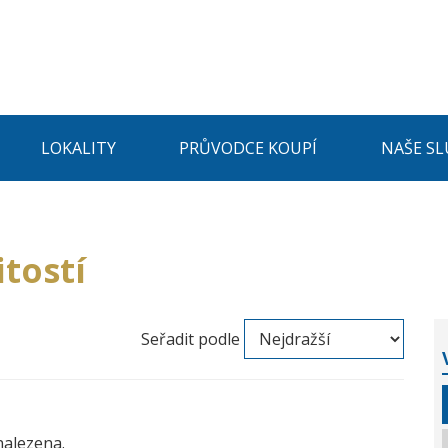
LOKALITY
PRŮVODCE KOUPÍ
NAŠE SL
tostí
Seřadit podle
nalezena.