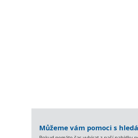
Můžeme vám pomoci s hledá
Pokud nemáte čas vybírat z naší nabídky n