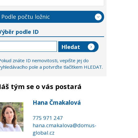
Podle počtu ložnic
Výběr podle ID
Pokud znáte ID nemovitosti, vepište jej do
vyhledávacího pole a potvrďte tlačítkem HLEDAT.
áš tým se o vás postará
Hana Čmakalová
775 971 247
hana.cmakalova@domus-
global.cz