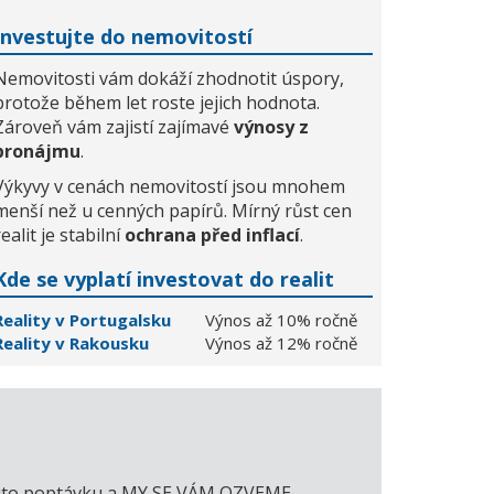
Investujte do nemovitostí
Nemovitosti vám dokáží zhodnotit úspory,
protože během let roste jejich hodnota.
Zároveň vám zajistí zajímavé
výnosy z
pronájmu
.
Výkyvy v cenách nemovitostí jsou mnohem
menší než u cenných papírů. Mírný růst cen
realit je stabilní
ochrana před inflací
.
Kde se vyplatí investovat do realit
Reality v Portugalsku
Výnos až 10% ročně
Reality v Rakousku
Výnos až 12% ročně
e tuto poptávku a MY SE VÁM OZVEME