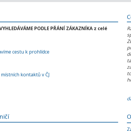
C
 VYHLEDÁVÁME PODLE PŘÁNÍ ZÁKAZNÍKA z celé
R
s
Z
p
víme cestu k prohlídce
d
t
z
t
 místních kontaktů v ČJ
h
da
ničí
O
Z