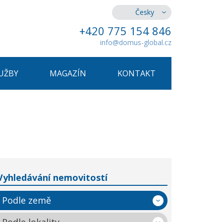
Česky
+420 775 154 846
info@domus-global.cz
UŽBY
MAGAZÍN
KONTAKT
Vyhledávání nemovitostí
Podle země