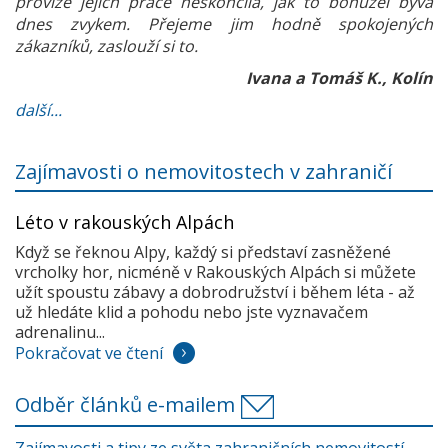
provize jejich práce neskončila, jak to bohužel bývá
dnes zvykem. Přejeme jim hodně spokojených
zákazníků, zaslouží si to.
Ivana a Tomáš K., Kolín
další...
Zajímavosti o nemovitostech v zahraničí
Léto v rakouských Alpách
Když se řeknou Alpy, každý si představí zasněžené
vrcholky hor, nicméně v Rakouských Alpách si můžete
užít spoustu zábavy a dobrodružství i během léta - až
už hledáte klid a pohodu nebo jste vyznavačem
adrenalinu...
Pokračovat ve čtení
Odběr článků e-mailem