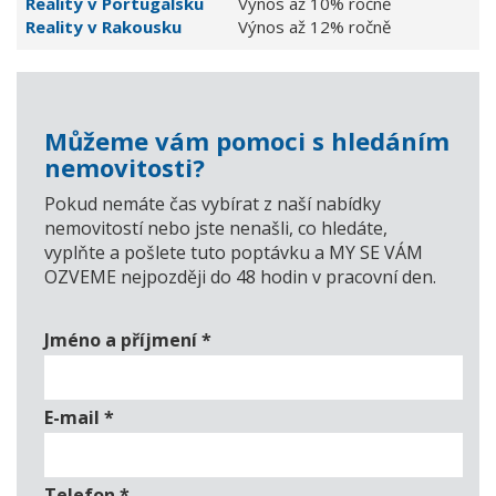
Reality v Portugalsku
Výnos až 10% ročně
Reality v Rakousku
Výnos až 12% ročně
Můžeme vám pomoci s hledáním
nemovitosti?
Pokud nemáte čas vybírat z naší nabídky
nemovitostí nebo jste nenašli, co hledáte,
vyplňte a pošlete tuto poptávku a MY SE VÁM
OZVEME nejpozději do 48 hodin v pracovní den.
Jméno a příjmení
*
E-mail
*
Telefon
*