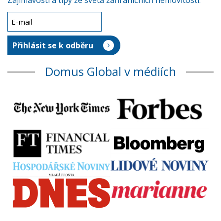
Zajímavosti a tipy ze světa zahraničních nemovitostí.
Domus Global v médiích