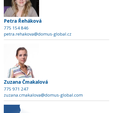
Petra Řeháková
775 154 846
petra.rehakova@domus-global.cz
Zuzana Čmakalová
775 971 247
zuzana.cmakalova@domus-global.com