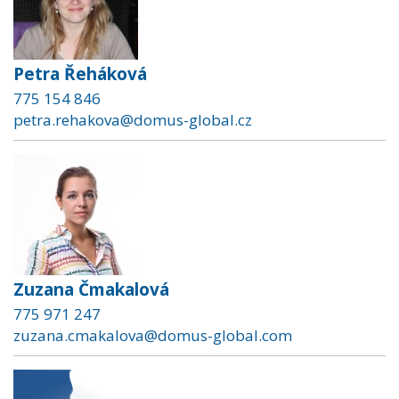
Petra Řeháková
775 154 846
petra.rehakova@domus-global.cz
Zuzana Čmakalová
775 971 247
zuzana.cmakalova@domus-global.com