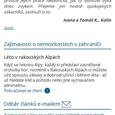
provize jejich práce neskončila, jak to bohužel bývá
dnes zvykem. Přejeme jim hodně spokojených
zákazníků, zaslouží si to.
Ivana a Tomáš K., Kolín
další...
Zajímavosti o nemovitostech v zahraničí
Léto v rakouských Alpách
Když se řeknou Alpy, každý si představí zasněžené
vrcholky hor, nicméně v Rakouských Alpách si můžete
užít spoustu zábavy a dobrodružství i během léta - až
už hledáte klid a pohodu nebo jste vyznavačem
adrenalinu...
Pokračovat ve čtení
Odběr článků e-mailem