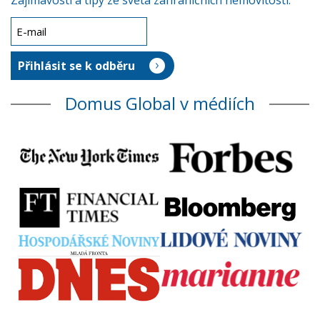
Zajímavosti a tipy ze světa zahraničních nemovitostí.
Domus Global v médiích