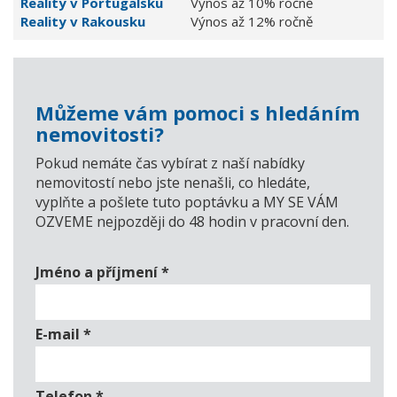
Reality v Portugalsku
Výnos až 10% ročně
Reality v Rakousku
Výnos až 12% ročně
Můžeme vám pomoci s hledáním
nemovitosti?
Pokud nemáte čas vybírat z naší nabídky
nemovitostí nebo jste nenašli, co hledáte,
vyplňte a pošlete tuto poptávku a MY SE VÁM
OZVEME nejpozději do 48 hodin v pracovní den.
Jméno a příjmení
*
E-mail
*
Telefon
*