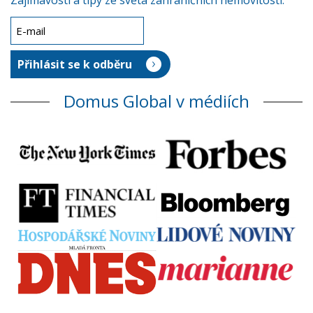
Zajímavosti a tipy ze světa zahraničních nemovitostí.
Domus Global v médiích