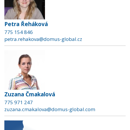
Petra Řeháková
775 154 846
petra.rehakova@domus-global.cz
Zuzana Čmakalová
775 971 247
zuzana.cmakalova@domus-global.com