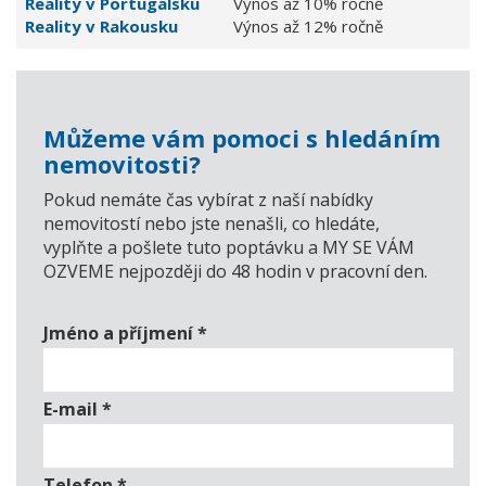
Reality v Portugalsku
Výnos až 10% ročně
Reality v Rakousku
Výnos až 12% ročně
Můžeme vám pomoci s hledáním
nemovitosti?
Pokud nemáte čas vybírat z naší nabídky
nemovitostí nebo jste nenašli, co hledáte,
vyplňte a pošlete tuto poptávku a MY SE VÁM
OZVEME nejpozději do 48 hodin v pracovní den.
Jméno a příjmení
*
E-mail
*
Telefon
*