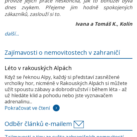
provize jejich práce neskončila, jak to bohužel bývá
dnes zvykem. Přejeme jim hodně spokojených
zákazníků, zaslouží si to.
Ivana a Tomáš K., Kolín
další...
Zajímavosti o nemovitostech v zahraničí
Léto v rakouských Alpách
Když se řeknou Alpy, každý si představí zasněžené
vrcholky hor, nicméně v Rakouských Alpách si můžete
užít spoustu zábavy a dobrodružství i během léta - až
už hledáte klid a pohodu nebo jste vyznavačem
adrenalinu...
Pokračovat ve čtení
Odběr článků e-mailem