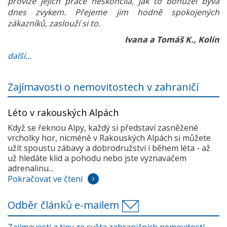
provize jejich práce neskončila, jak to bohužel bývá
dnes zvykem. Přejeme jim hodně spokojených
zákazníků, zaslouží si to.
Ivana a Tomáš K., Kolín
další...
Zajímavosti o nemovitostech v zahraničí
Léto v rakouských Alpách
Když se řeknou Alpy, každý si představí zasněžené
vrcholky hor, nicméně v Rakouských Alpách si můžete
užít spoustu zábavy a dobrodružství i během léta - až
už hledáte klid a pohodu nebo jste vyznavačem
adrenalinu...
Pokračovat ve čtení
Odběr článků e-mailem