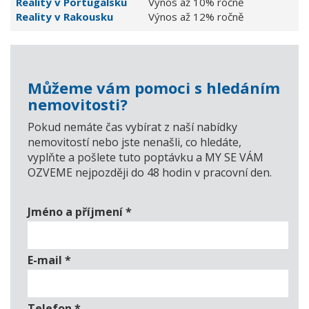
Reality v Portugalsku
Výnos až 10% ročně
Reality v Rakousku
Výnos až 12% ročně
Můžeme vám pomoci s hledáním
nemovitosti?
Pokud nemáte čas vybírat z naší nabídky
nemovitostí nebo jste nenašli, co hledáte,
vyplňte a pošlete tuto poptávku a MY SE VÁM
OZVEME nejpozději do 48 hodin v pracovní den.
Jméno a příjmení
*
E-mail
*
Telefon
*