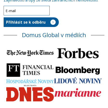
Zajímavosti a tipy ze světa zahraničních nemovitostí.
Domus Global v médiích