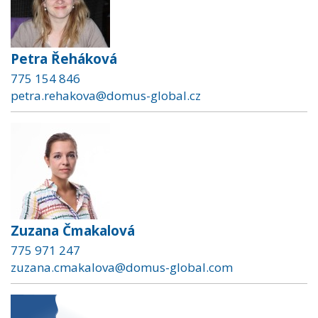
Petra Řeháková
775 154 846
petra.rehakova@domus-global.cz
Zuzana Čmakalová
775 971 247
zuzana.cmakalova@domus-global.com