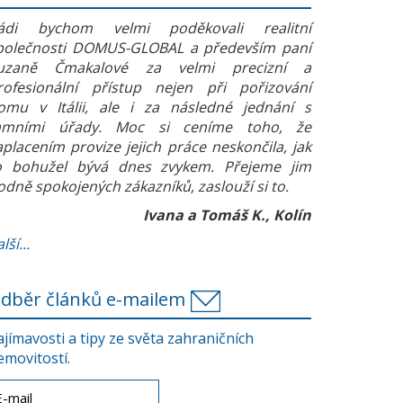
ádi bychom velmi poděkovali realitní
polečnosti DOMUS-GLOBAL a především paní
uzaně Čmakalové za velmi precizní a
rofesionální přístup nejen při pořizování
omu v Itálii, ale i za následné jednání s
amními úřady. Moc si ceníme toho, že
aplacením provize jejich práce neskončila, jak
o bohužel bývá dnes zvykem. Přejeme jim
odně spokojených zákazníků, zaslouží si to.
Ivana a Tomáš K., Kolín
lší...
dběr článků e-mailem
ajímavosti a tipy ze světa zahraničních
emovitostí.