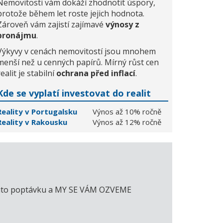
Nemovitosti vám dokáží zhodnotit úspory,
protože během let roste jejich hodnota.
Zároveň vám zajistí zajímavé
výnosy z
pronájmu
.
Výkyvy v cenách nemovitostí jsou mnohem
menší než u cenných papírů. Mírný růst cen
realit je stabilní
ochrana před inflací
.
Kde se vyplatí investovat do realit
Reality v Portugalsku
Výnos až 10% ročně
Reality v Rakousku
Výnos až 12% ročně
e tuto poptávku a MY SE VÁM OZVEME