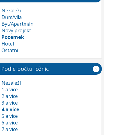
Nezáleží
Dům/vila
Byt/Apartmán
Nový projekt
Pozemek
Hotel
Ostatní
Podle počtu ložnic
Nezáleží
1 a více
2 a více
3 a více
4 a více
5 a více
6 a více
7 a více