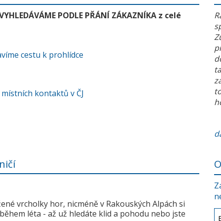
 VYHLEDÁVÁME PODLE PŘÁNÍ ZÁKAZNÍKA z celé
R
s
Z
p
víme cestu k prohlídce
d
t
z
t
 místních kontaktů v ČJ
h
da
ničí
O
Z
n
žené vrcholky hor, nicméně v Rakouských Alpách si
během léta - až už hledáte klid a pohodu nebo jste