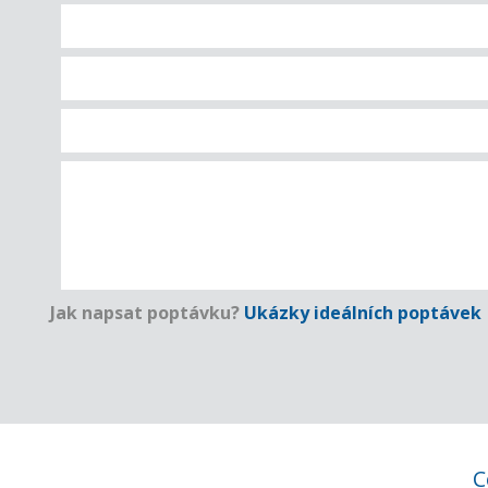
Jak napsat poptávku?
Ukázky ideálních poptávek
C