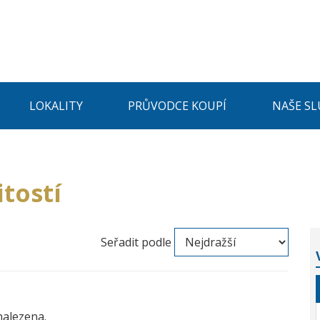
LOKALITY
PRŮVODCE KOUPÍ
NAŠE SL
tostí
Seřadit podle
nalezena.