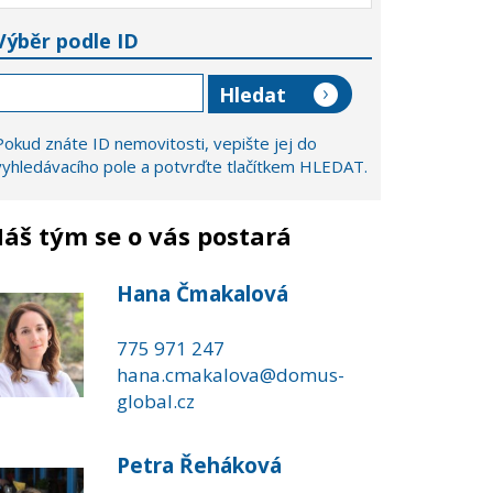
Výběr podle ID
Pokud znáte ID nemovitosti, vepište jej do
vyhledávacího pole a potvrďte tlačítkem HLEDAT.
áš tým se o vás postará
Hana Čmakalová
775 971 247
hana.cmakalova@domus-
global.cz
Petra Řeháková