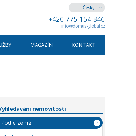
Česky
+420 775 154 846
info@domus-global.cz
UŽBY
MAGAZÍN
KONTAKT
Vyhledávání nemovitostí
Podle země