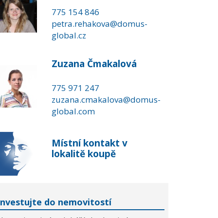
775 154 846
petra.rehakova@domus-
global.cz
Zuzana Čmakalová
775 971 247
zuzana.cmakalova@domus-
global.com
Místní kontakt v
lokalitě koupě
Investujte do nemovitostí