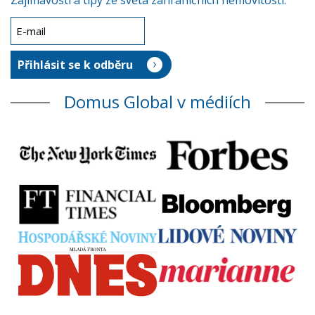
Zajímavosti a tipy ze světa zahraničních nemovitostí.
Domus Global v médiích