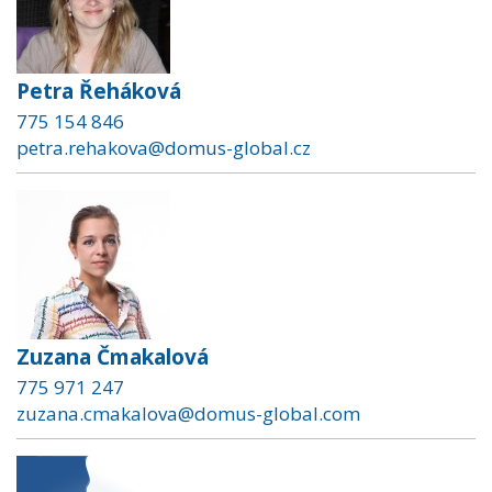
Petra Řeháková
775 154 846
petra.rehakova@domus-global.cz
Zuzana Čmakalová
775 971 247
zuzana.cmakalova@domus-global.com