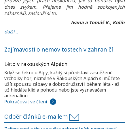
provize jejich práce neskončila, jak to bohužel bývá
dnes zvykem. Přejeme jim hodně spokojených
zákazníků, zaslouží si to.
Ivana a Tomáš K., Kolín
další...
Zajímavosti o nemovitostech v zahraničí
Léto v rakouských Alpách
Když se řeknou Alpy, každý si představí zasněžené
vrcholky hor, nicméně v Rakouských Alpách si můžete
užít spoustu zábavy a dobrodružství i během léta - až
už hledáte klid a pohodu nebo jste vyznavačem
adrenalinu...
Pokračovat ve čtení
Odběr článků e-mailem