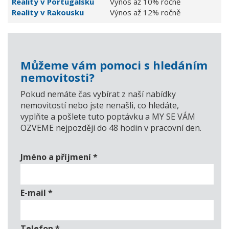
Reality v Portugalsku
Výnos až 10% ročně
Reality v Rakousku
Výnos až 12% ročně
Můžeme vám pomoci s hledáním
nemovitosti?
Pokud nemáte čas vybírat z naší nabídky
nemovitostí nebo jste nenašli, co hledáte,
vyplňte a pošlete tuto poptávku a MY SE VÁM
OZVEME nejpozději do 48 hodin v pracovní den.
Jméno a příjmení
*
E-mail
*
Telefon
*