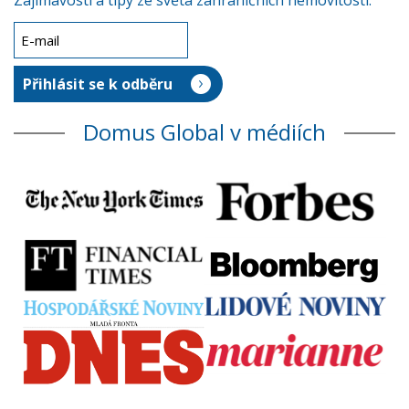
Zajímavosti a tipy ze světa zahraničních nemovitostí.
Domus Global v médiích