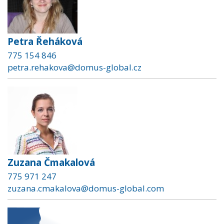
Petra Řeháková
775 154 846
petra.rehakova@domus-global.cz
Zuzana Čmakalová
775 971 247
zuzana.cmakalova@domus-global.com