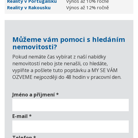
Reality v Portugalsku
Výnos až 10% ročně
Reality v Rakousku
Výnos až 12% ročně
Můžeme vám pomoci s hledáním
nemovitosti?
Pokud nemáte čas vybírat z naší nabídky
nemovitostí nebo jste nenašli, co hledáte,
vyplňte a pošlete tuto poptávku a MY SE VÁM
OZVEME nejpozději do 48 hodin v pracovní den.
Jméno a příjmení
*
E-mail
*
Telefon
*