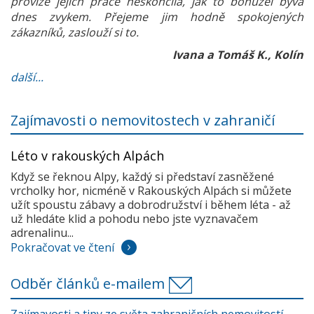
provize jejich práce neskončila, jak to bohužel bývá
dnes zvykem. Přejeme jim hodně spokojených
zákazníků, zaslouží si to.
Ivana a Tomáš K., Kolín
další...
Zajímavosti o nemovitostech v zahraničí
Léto v rakouských Alpách
Když se řeknou Alpy, každý si představí zasněžené
vrcholky hor, nicméně v Rakouských Alpách si můžete
užít spoustu zábavy a dobrodružství i během léta - až
už hledáte klid a pohodu nebo jste vyznavačem
adrenalinu...
Pokračovat ve čtení
Odběr článků e-mailem