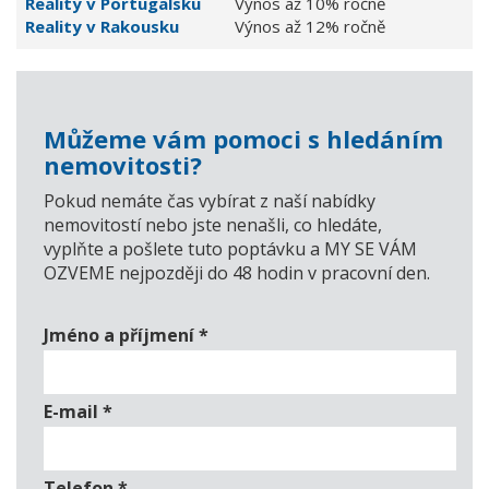
Reality v Portugalsku
Výnos až 10% ročně
Reality v Rakousku
Výnos až 12% ročně
Můžeme vám pomoci s hledáním
nemovitosti?
Pokud nemáte čas vybírat z naší nabídky
nemovitostí nebo jste nenašli, co hledáte,
vyplňte a pošlete tuto poptávku a MY SE VÁM
OZVEME nejpozději do 48 hodin v pracovní den.
Jméno a příjmení
*
E-mail
*
Telefon
*