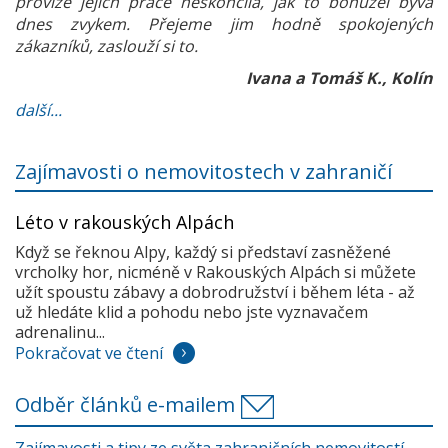
provize jejich práce neskončila, jak to bohužel bývá
dnes zvykem. Přejeme jim hodně spokojených
zákazníků, zaslouží si to.
Ivana a Tomáš K., Kolín
další...
Zajímavosti o nemovitostech v zahraničí
Léto v rakouských Alpách
Když se řeknou Alpy, každý si představí zasněžené
vrcholky hor, nicméně v Rakouských Alpách si můžete
užít spoustu zábavy a dobrodružství i během léta - až
už hledáte klid a pohodu nebo jste vyznavačem
adrenalinu...
Pokračovat ve čtení
Odběr článků e-mailem