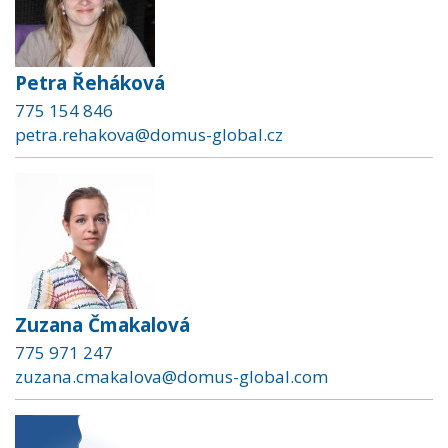
Petra Řeháková
775 154 846
petra.rehakova@domus-global.cz
Zuzana Čmakalová
775 971 247
zuzana.cmakalova@domus-global.com