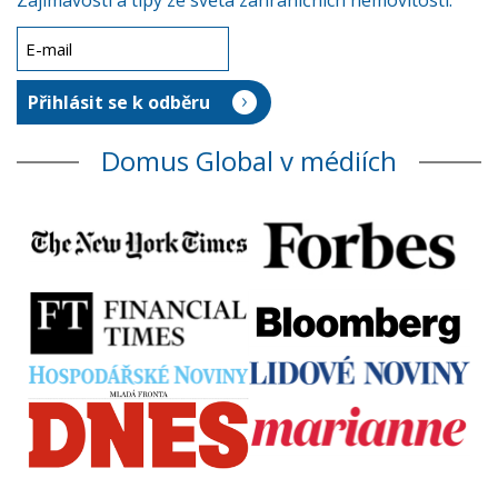
Zajímavosti a tipy ze světa zahraničních nemovitostí.
Domus Global v médiích