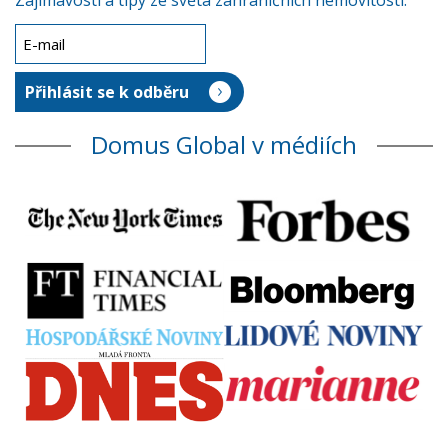
Zajímavosti a tipy ze světa zahraničních nemovitostí.
Domus Global v médiích