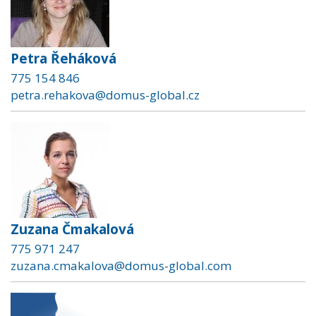
Petra Řeháková
775 154 846
petra.rehakova@domus-global.cz
Zuzana Čmakalová
775 971 247
zuzana.cmakalova@domus-global.com