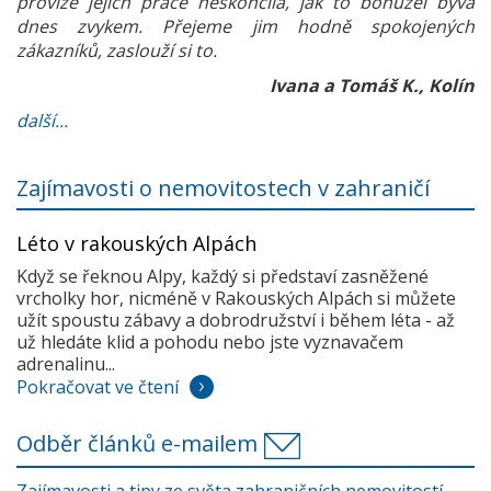
provize jejich práce neskončila, jak to bohužel bývá
dnes zvykem. Přejeme jim hodně spokojených
zákazníků, zaslouží si to.
Ivana a Tomáš K., Kolín
další...
Zajímavosti o nemovitostech v zahraničí
Léto v rakouských Alpách
Když se řeknou Alpy, každý si představí zasněžené
vrcholky hor, nicméně v Rakouských Alpách si můžete
užít spoustu zábavy a dobrodružství i během léta - až
už hledáte klid a pohodu nebo jste vyznavačem
adrenalinu...
Pokračovat ve čtení
Odběr článků e-mailem