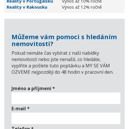
Reality v Portugalsku
Výnos až 10% ročně
Reality v Rakousku
Výnos až 12% ročně
Můžeme vám pomoci s hledáním
nemovitosti?
Pokud nemáte čas vybírat z naší nabídky
nemovitostí nebo jste nenašli, co hledáte,
vyplňte a pošlete tuto poptávku a MY SE VÁM
OZVEME nejpozději do 48 hodin v pracovní den.
Jméno a příjmení
*
E-mail
*
Telefon
*