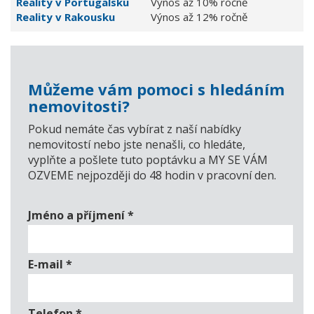
Reality v Portugalsku
Výnos až 10% ročně
Reality v Rakousku
Výnos až 12% ročně
Můžeme vám pomoci s hledáním
nemovitosti?
Pokud nemáte čas vybírat z naší nabídky
nemovitostí nebo jste nenašli, co hledáte,
vyplňte a pošlete tuto poptávku a MY SE VÁM
OZVEME nejpozději do 48 hodin v pracovní den.
Jméno a příjmení
*
E-mail
*
Telefon
*