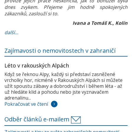
provize jejich práce neskončila, jak to bohužel bývá
dnes zvykem. Přejeme jim hodně spokojených
zákazníků, zaslouží si to.
Ivana a Tomáš K., Kolín
další...
Zajímavosti o nemovitostech v zahraničí
Léto v rakouských Alpách
Když se řeknou Alpy, každý si představí zasněžené
vrcholky hor, nicméně v Rakouských Alpách si můžete
užít spoustu zábavy a dobrodružství i během léta - až
už hledáte klid a pohodu nebo jste vyznavačem
adrenalinu...
Pokračovat ve čtení
Odběr článků e-mailem