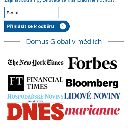
Zajímavosti a tipy ze světa zahraničních nemovitostí.
Domus Global v médiích