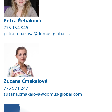
Petra Řeháková
775 154 846
petra.rehakova@domus-global.cz
Zuzana Čmakalová
775 971 247
zuzana.cmakalova@domus-global.com