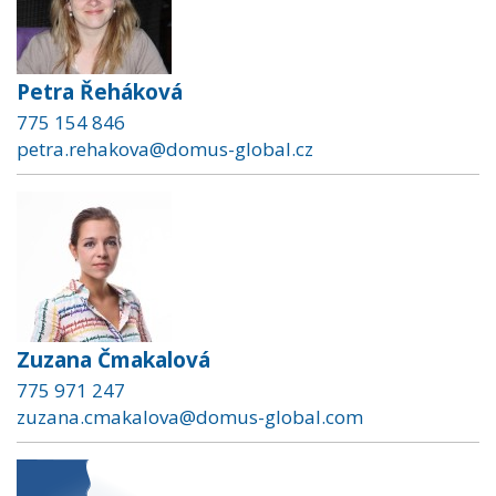
Petra Řeháková
775 154 846
petra.rehakova@domus-global.cz
Zuzana Čmakalová
775 971 247
zuzana.cmakalova@domus-global.com