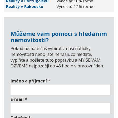
Reality v Portugalsku
Výnos až 10% ročně
Reality v Rakousku
Výnos až 12% ročně
Můžeme vám pomoci s hledáním
nemovitosti?
Pokud nemáte čas vybírat z naší nabídky
nemovitostí nebo jste nenašli, co hledáte,
vyplňte a pošlete tuto poptávku a MY SE VÁM
OZVEME nejpozději do 48 hodin v pracovní den.
Jméno a příjmení
*
E-mail
*
Telefon
*