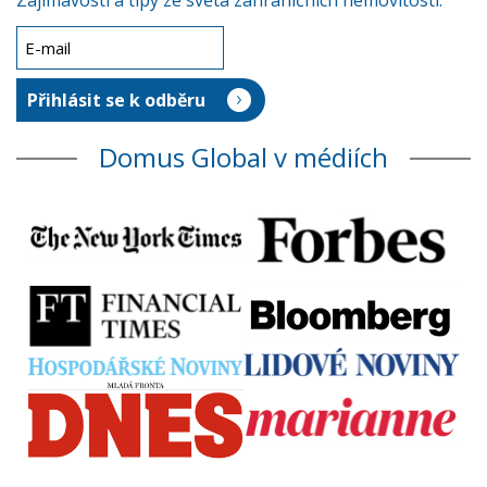
Zajímavosti a tipy ze světa zahraničních nemovitostí.
Domus Global v médiích