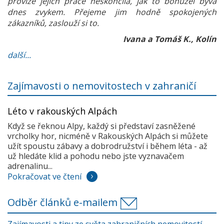
provize jejich práce neskončila, jak to bohužel bývá
dnes zvykem. Přejeme jim hodně spokojených
zákazníků, zaslouží si to.
Ivana a Tomáš K., Kolín
další...
Zajímavosti o nemovitostech v zahraničí
Léto v rakouských Alpách
Když se řeknou Alpy, každý si představí zasněžené
vrcholky hor, nicméně v Rakouských Alpách si můžete
užít spoustu zábavy a dobrodružství i během léta - až
už hledáte klid a pohodu nebo jste vyznavačem
adrenalinu...
Pokračovat ve čtení
Odběr článků e-mailem