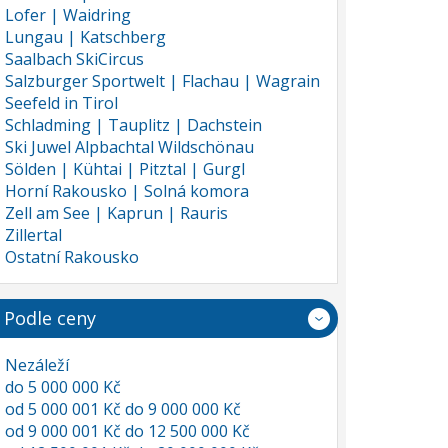
Lofer | Waidring
Lungau | Katschberg
Saalbach SkiCircus
Salzburger Sportwelt | Flachau | Wagrain
Seefeld in Tirol
Schladming | Tauplitz | Dachstein
Ski Juwel Alpbachtal Wildschönau
Sölden | Kühtai | Pitztal | Gurgl
Horní Rakousko | Solná komora
Zell am See | Kaprun | Rauris
Zillertal
Ostatní Rakousko
Podle ceny
Nezáleží
do 5 000 000 Kč
od 5 000 001 Kč do 9 000 000 Kč
od 9 000 001 Kč do 12 500 000 Kč