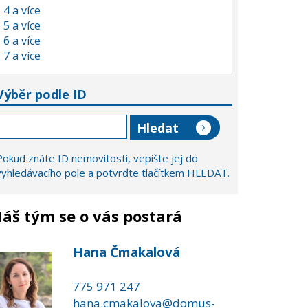
4 a více
5 a více
6 a více
7 a více
Výběr podle ID
Pokud znáte ID nemovitosti, vepište jej do
vyhledávacího pole a potvrďte tlačítkem HLEDAT.
áš tým se o vás postará
Hana Čmakalová
775 971 247
hana.cmakalova@domus-