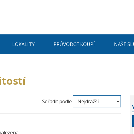
LOKALITY
PRŮVODCE KOUPÍ
NAŠE SL
tostí
Seřadit podle
nalezena.