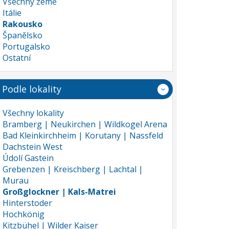
Všechny země
Itálie
Rakousko
Španělsko
Portugalsko
Ostatní
Podle lokality
Všechny lokality
Bramberg | Neukirchen | Wildkogel Arena
Bad Kleinkirchheim | Korutany | Nassfeld
Dachstein West
Údolí Gastein
Grebenzen | Kreischberg | Lachtal |
Murau
Großglockner | Kals-Matrei
Hinterstoder
Hochkönig
Kitzbühel | Wilder Kaiser