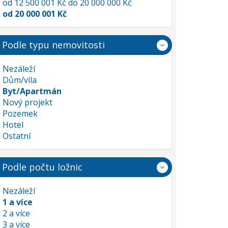
od 12 500 001 Kč do 20 000 000 Kč
od 20 000 001 Kč
Podle typu nemovitosti
Nezáleží
Dům/vila
Byt/Apartmán
Nový projekt
Pozemek
Hotel
Ostatní
Podle počtu ložnic
Nezáleží
1 a více
2 a více
3 a více