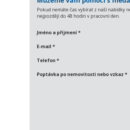
Můžeme vám pomoci s hledá
Pokud nemáte čas vybírat z naší nabídky n
nejpozději do 48 hodin v pracovní den.
Jméno a příjmení
*
E-mail
*
Telefon
*
Poptávka po nemovitosti nebo vzkaz
*