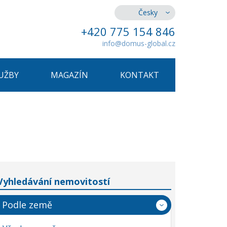
Česky
+420 775 154 846
info@domus-global.cz
UŽBY
MAGAZÍN
KONTAKT
Vyhledávání nemovitostí
Podle země