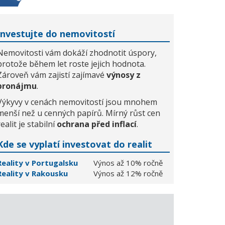
Investujte do nemovitostí
Nemovitosti vám dokáží zhodnotit úspory,
protože během let roste jejich hodnota.
Zároveň vám zajistí zajímavé
výnosy z
pronájmu
.
Výkyvy v cenách nemovitostí jsou mnohem
menší než u cenných papírů. Mírný růst cen
realit je stabilní
ochrana před inflací
.
Kde se vyplatí investovat do realit
Reality v Portugalsku
Výnos až 10% ročně
Reality v Rakousku
Výnos až 12% ročně