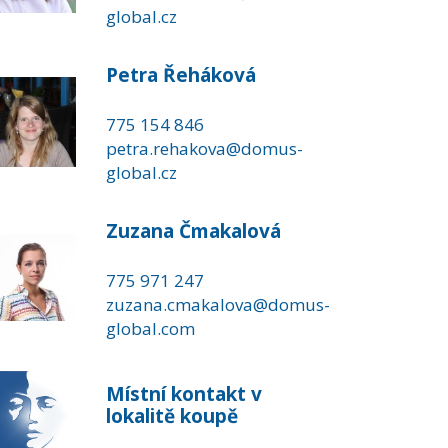
global.cz
Petra Řeháková
775 154 846
petra.rehakova@domus-
global.cz
Zuzana Čmakalová
775 971 247
zuzana.cmakalova@domus-
global.com
Místní kontakt v
lokalitě koupě