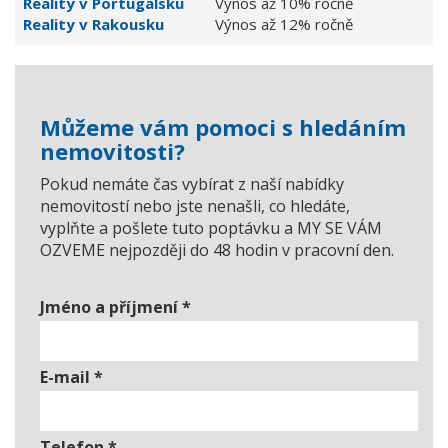
Reality v Portugalsku
Výnos až 10% ročně
Reality v Rakousku
Výnos až 12% ročně
Můžeme vám pomoci s hledáním
nemovitosti?
Pokud nemáte čas vybírat z naší nabídky
nemovitostí nebo jste nenašli, co hledáte,
vyplňte a pošlete tuto poptávku a MY SE VÁM
OZVEME nejpozději do 48 hodin v pracovní den.
Jméno a příjmení
*
E-mail
*
Telefon
*