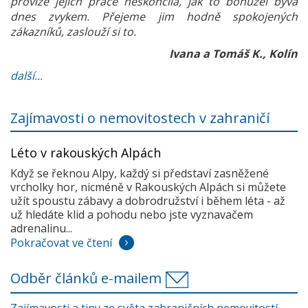
provize jejich práce neskončila, jak to bohužel bývá
dnes zvykem. Přejeme jim hodně spokojených
zákazníků, zaslouží si to.
Ivana a Tomáš K., Kolín
další...
Zajímavosti o nemovitostech v zahraničí
Léto v rakouských Alpách
Když se řeknou Alpy, každý si představí zasněžené
vrcholky hor, nicméně v Rakouských Alpách si můžete
užít spoustu zábavy a dobrodružství i během léta - až
už hledáte klid a pohodu nebo jste vyznavačem
adrenalinu...
Pokračovat ve čtení
Odběr článků e-mailem