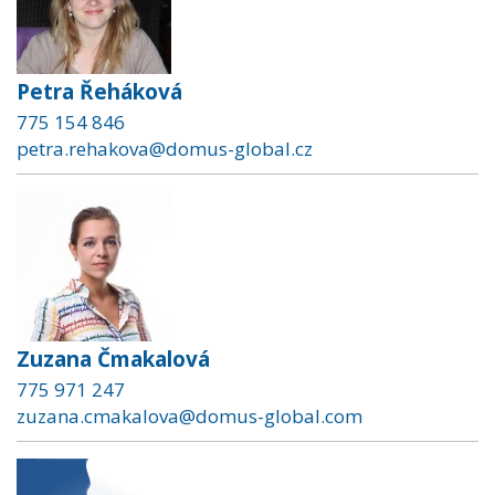
Petra Řeháková
775 154 846
petra.rehakova@domus-global.cz
Zuzana Čmakalová
775 971 247
zuzana.cmakalova@domus-global.com