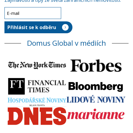
Zajímavosti a tipy ze světa zahraničních nemovitostí.
Domus Global v médiích