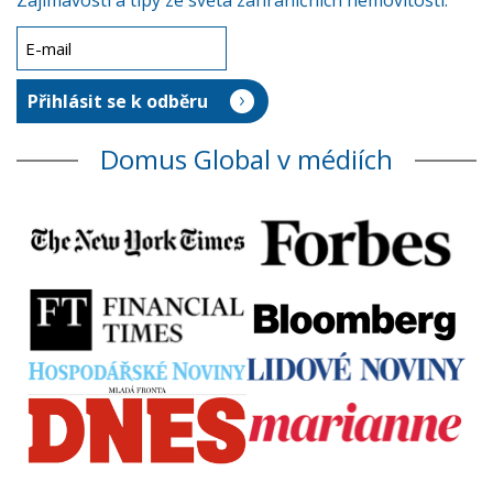
Zajímavosti a tipy ze světa zahraničních nemovitostí.
Domus Global v médiích