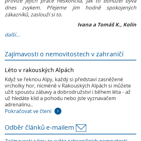
provize jejich práce neskončila, jak to bohužel bývá
dnes zvykem. Přejeme jim hodně spokojených
zákazníků, zaslouží si to.
Ivana a Tomáš K., Kolín
další...
Zajímavosti o nemovitostech v zahraničí
Léto v rakouských Alpách
Když se řeknou Alpy, každý si představí zasněžené
vrcholky hor, nicméně v Rakouských Alpách si můžete
užít spoustu zábavy a dobrodružství i během léta - až
už hledáte klid a pohodu nebo jste vyznavačem
adrenalinu...
Pokračovat ve čtení
Odběr článků e-mailem