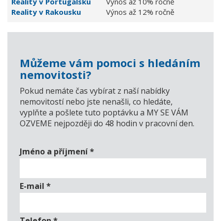
Reality v Portugalsku
Výnos až 10% ročně
Reality v Rakousku
Výnos až 12% ročně
Můžeme vám pomoci s hledáním
nemovitosti?
Pokud nemáte čas vybírat z naší nabídky
nemovitostí nebo jste nenašli, co hledáte,
vyplňte a pošlete tuto poptávku a MY SE VÁM
OZVEME nejpozději do 48 hodin v pracovní den.
Jméno a příjmení
*
E-mail
*
Telefon
*