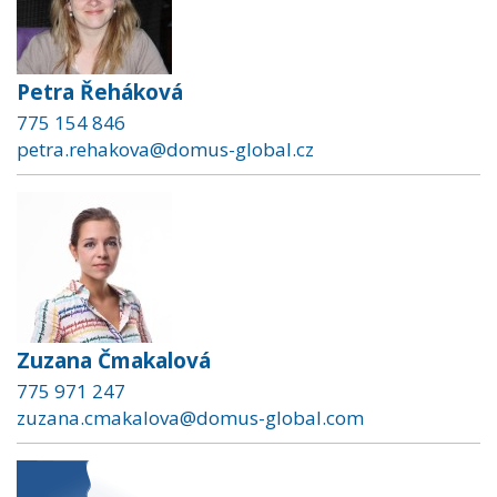
Petra Řeháková
775 154 846
petra.rehakova@domus-global.cz
Zuzana Čmakalová
775 971 247
zuzana.cmakalova@domus-global.com