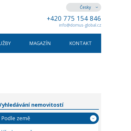
Česky
+420 775 154 846
info@domus-global.cz
UŽBY
MAGAZÍN
KONTAKT
Vyhledávání nemovitostí
Podle země