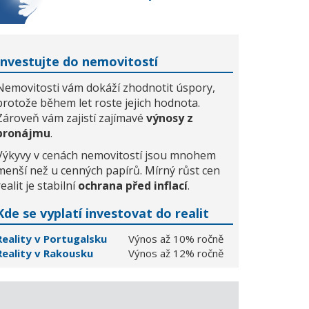
Investujte do nemovitostí
Nemovitosti vám dokáží zhodnotit úspory,
protože během let roste jejich hodnota.
Zároveň vám zajistí zajímavé
výnosy z
pronájmu
.
Výkyvy v cenách nemovitostí jsou mnohem
menší než u cenných papírů. Mírný růst cen
realit je stabilní
ochrana před inflací
.
Kde se vyplatí investovat do realit
Reality v Portugalsku
Výnos až 10% ročně
Reality v Rakousku
Výnos až 12% ročně