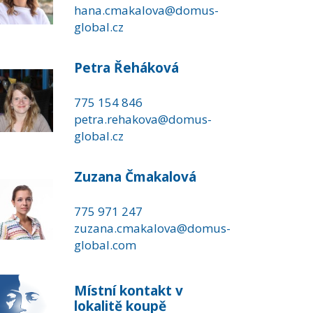
hana.cmakalova@domus-
global.cz
Petra Řeháková
775 154 846
petra.rehakova@domus-
global.cz
Zuzana Čmakalová
775 971 247
zuzana.cmakalova@domus-
global.com
Místní kontakt v
lokalitě koupě