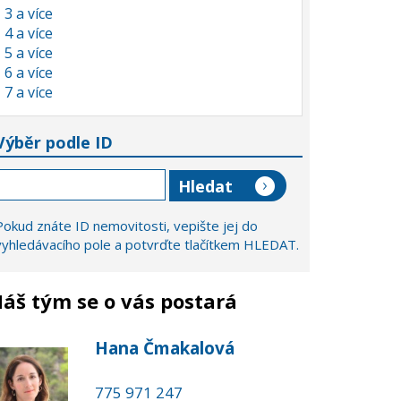
3 a více
4 a více
5 a více
6 a více
7 a více
Výběr podle ID
Pokud znáte ID nemovitosti, vepište jej do
vyhledávacího pole a potvrďte tlačítkem HLEDAT.
áš tým se o vás postará
Hana Čmakalová
775 971 247