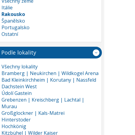
Všechny země
Itálie
Rakousko
Španělsko
Portugalsko
Ostatní
Podle lokality
Všechny lokality
Bramberg | Neukirchen | Wildkogel Arena
Bad Kleinkirchheim | Korutany | Nassfeld
Dachstein West
Údolí Gastein
Grebenzen | Kreischberg | Lachtal |
Murau
Großglockner | Kals-Matrei
Hinterstoder
Hochkönig
Kitzbühel | Wilder Kaiser