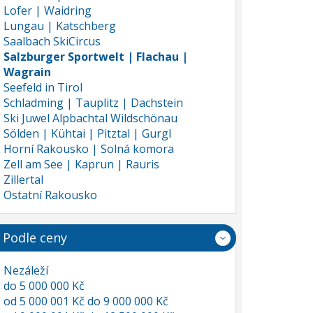
Lofer | Waidring
Lungau | Katschberg
Saalbach SkiCircus
Salzburger Sportwelt | Flachau |
Wagrain
Seefeld in Tirol
Schladming | Tauplitz | Dachstein
Ski Juwel Alpbachtal Wildschönau
Sölden | Kühtai | Pitztal | Gurgl
Horní Rakousko | Solná komora
Zell am See | Kaprun | Rauris
Zillertal
Ostatní Rakousko
Podle ceny
Nezáleží
do 5 000 000 Kč
od 5 000 001 Kč do 9 000 000 Kč