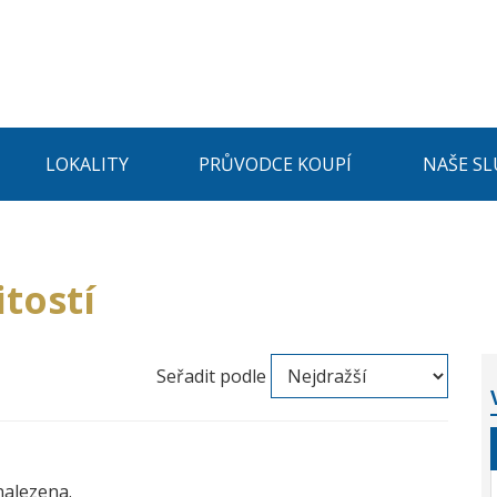
LOKALITY
PRŮVODCE KOUPÍ
NAŠE SL
tostí
Seřadit podle
nalezena.