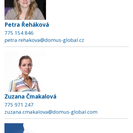
Petra Řeháková
775 154 846
petra.rehakova@domus-global.cz
Zuzana Čmakalová
775 971 247
zuzana.cmakalova@domus-global.com