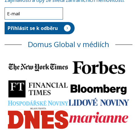
Zajímavosti a tipy ze světa zahraničních nemovitostí.
Domus Global v médiích