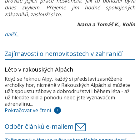
provize jejich práce neskončila, jak to bohužel bývá
dnes zvykem. Přejeme jim hodně spokojených
zákazníků, zaslouží si to.
Ivana a Tomáš K., Kolín
další...
Zajímavosti o nemovitostech v zahraničí
Léto v rakouských Alpách
Když se řeknou Alpy, každý si představí zasněžené
vrcholky hor, nicméně v Rakouských Alpách si můžete
užít spoustu zábavy a dobrodružství i během léta - až
už hledáte klid a pohodu nebo jste vyznavačem
adrenalinu...
Pokračovat ve čtení
Odběr článků e-mailem