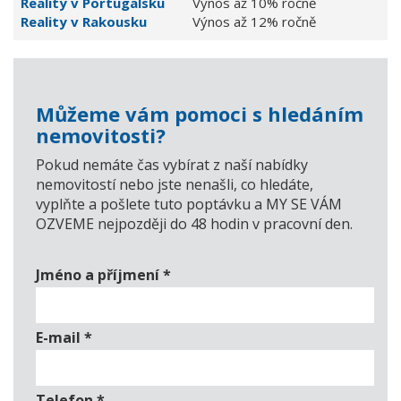
Reality v Portugalsku
Výnos až 10% ročně
Reality v Rakousku
Výnos až 12% ročně
Můžeme vám pomoci s hledáním
nemovitosti?
Pokud nemáte čas vybírat z naší nabídky
nemovitostí nebo jste nenašli, co hledáte,
vyplňte a pošlete tuto poptávku a MY SE VÁM
OZVEME nejpozději do 48 hodin v pracovní den.
Jméno a příjmení
*
E-mail
*
Telefon
*