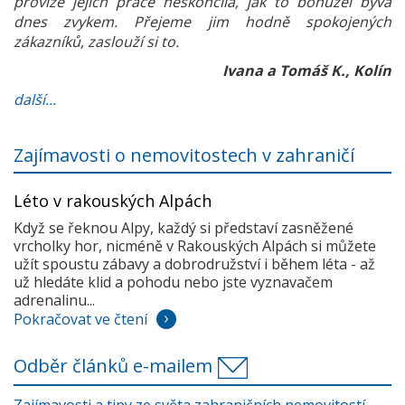
provize jejich práce neskončila, jak to bohužel bývá
dnes zvykem. Přejeme jim hodně spokojených
zákazníků, zaslouží si to.
Ivana a Tomáš K., Kolín
další...
Zajímavosti o nemovitostech v zahraničí
Léto v rakouských Alpách
Když se řeknou Alpy, každý si představí zasněžené
vrcholky hor, nicméně v Rakouských Alpách si můžete
užít spoustu zábavy a dobrodružství i během léta - až
už hledáte klid a pohodu nebo jste vyznavačem
adrenalinu...
Pokračovat ve čtení
Odběr článků e-mailem