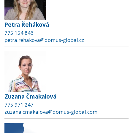
Petra Řeháková
775 154 846
petra.rehakova@domus-global.cz
Zuzana Čmakalová
775 971 247
zuzana.cmakalova@domus-global.com