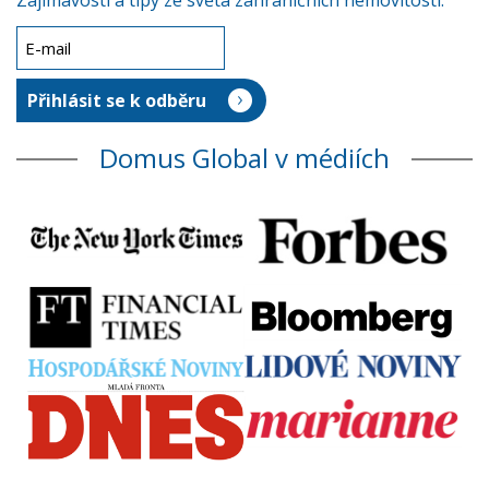
Zajímavosti a tipy ze světa zahraničních nemovitostí.
Domus Global v médiích