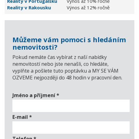
Reality v Portugalsku
Výnos až 10% ročně
Reality v Rakousku
Výnos až 12% ročně
Můžeme vám pomoci s hledáním
nemovitosti?
Pokud nemáte čas vybírat z naší nabídky
nemovitostí nebo jste nenašli, co hledáte,
vyplňte a pošlete tuto poptávku a MY SE VÁM
OZVEME nejpozději do 48 hodin v pracovní den.
Jméno a příjmení
*
E-mail
*
Telefon
*