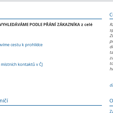
C
 VYHLEDÁVÁME PODLE PŘÁNÍ ZÁKAZNÍKA z celé
R
s
Z
p
víme cestu k prohlídce
d
t
z
t
 místních kontaktů v ČJ
h
da
ničí
O
Z