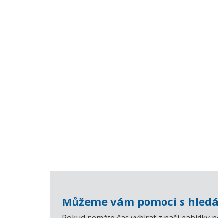
Můžeme vám pomoci s hledá
Pokud nemáte čas vybírat z naší nabídky n