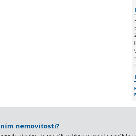
ním nemovitosti?
emovitostí nebo jste nenašli, co hledáte, vyplňte a pošlet