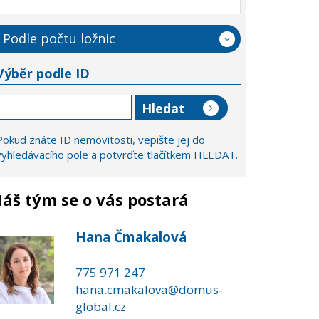
Podle počtu ložnic
Výběr podle ID
Pokud znáte ID nemovitosti, vepište jej do
vyhledávacího pole a potvrďte tlačítkem HLEDAT.
áš tým se o vás postará
Hana Čmakalová
775 971 247
hana.cmakalova@domus-
global.cz