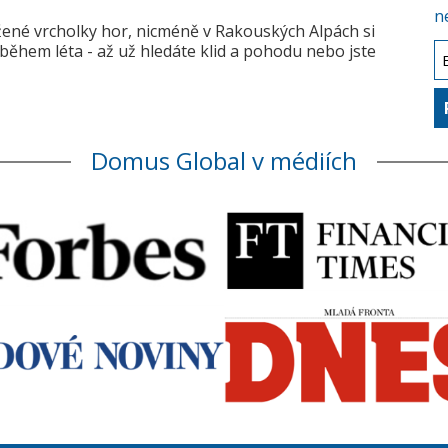
n
žené vrcholky hor, nicméně v Rakouských Alpách si
během léta - až už hledáte klid a pohodu nebo jste
Domus Global v médiích