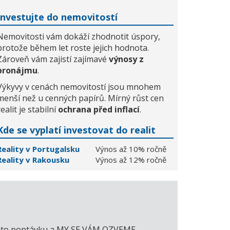
Investujte do nemovitostí
Nemovitosti vám dokáží zhodnotit úspory,
protože během let roste jejich hodnota.
Zároveň vám zajistí zajímavé
výnosy z
pronájmu
.
Výkyvy v cenách nemovitostí jsou mnohem
menší než u cenných papírů. Mírný růst cen
realit je stabilní
ochrana před inflací
.
Kde se vyplatí investovat do realit
Reality v Portugalsku
Výnos až 10% ročně
Reality v Rakousku
Výnos až 12% ročně
e tuto poptávku a MY SE VÁM OZVEME