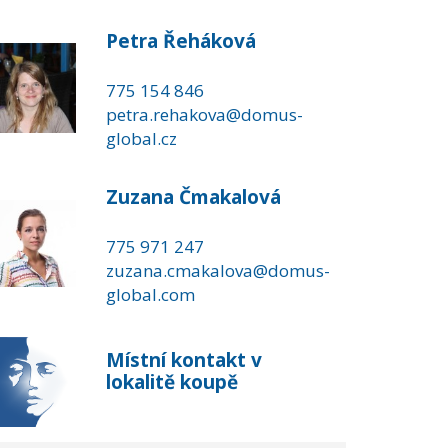
Petra Řeháková
775 154 846
petra.rehakova@domus-
global.cz
Zuzana Čmakalová
775 971 247
zuzana.cmakalova@domus-
global.com
Místní kontakt v
lokalitě koupě