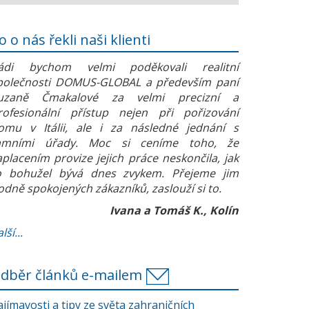
o o nás řekli naši klienti
ádi bychom velmi poděkovali realitní
polečnosti DOMUS-GLOBAL a především paní
uzaně Čmakalové za velmi precizní a
rofesionální přístup nejen při pořizování
omu v Itálii, ale i za následné jednání s
amními úřady. Moc si ceníme toho, že
aplacením provize jejich práce neskončila, jak
o bohužel bývá dnes zvykem. Přejeme jim
odně spokojených zákazníků, zaslouží si to.
Ivana a Tomáš K., Kolín
lší...
dběr článků e-mailem
ajímavosti a tipy ze světa zahraničních