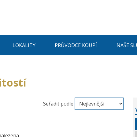
LOKALITY
PRŮVODCE KOUPÍ
NAŠE SL
tostí
Seřadit podle
nalezena.