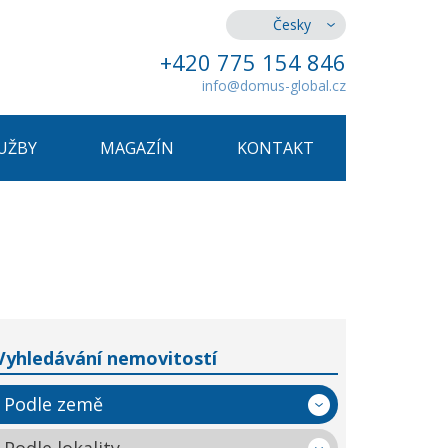
Česky
+420 775 154 846
info@domus-global.cz
UŽBY
MAGAZÍN
KONTAKT
Vyhledávání nemovitostí
Podle země