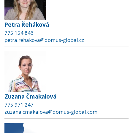
Petra Řeháková
775 154 846
petra.rehakova@domus-global.cz
Zuzana Čmakalová
775 971 247
zuzana.cmakalova@domus-global.com