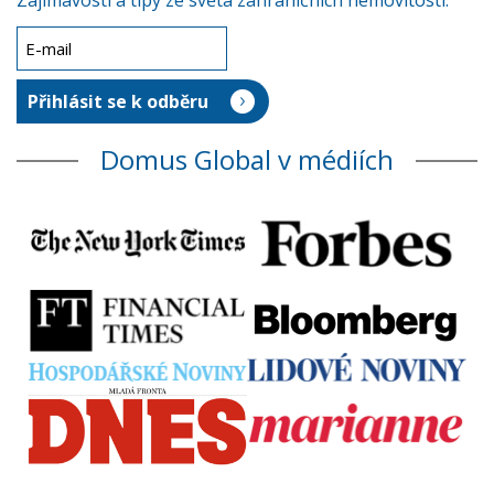
Zajímavosti a tipy ze světa zahraničních nemovitostí.
Domus Global v médiích