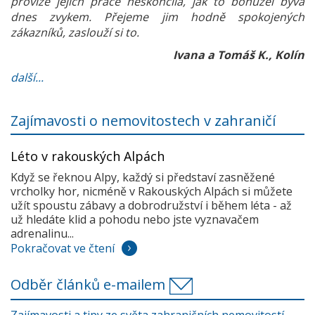
provize jejich práce neskončila, jak to bohužel bývá
dnes zvykem. Přejeme jim hodně spokojených
zákazníků, zaslouží si to.
Ivana a Tomáš K., Kolín
další...
Zajímavosti o nemovitostech v zahraničí
Léto v rakouských Alpách
Když se řeknou Alpy, každý si představí zasněžené
vrcholky hor, nicméně v Rakouských Alpách si můžete
užít spoustu zábavy a dobrodružství i během léta - až
už hledáte klid a pohodu nebo jste vyznavačem
adrenalinu...
Pokračovat ve čtení
Odběr článků e-mailem