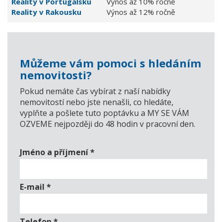
Reality v Portugalsku
Výnos až 10% ročně
Reality v Rakousku
Výnos až 12% ročně
Můžeme vám pomoci s hledáním
nemovitosti?
Pokud nemáte čas vybírat z naší nabídky
nemovitostí nebo jste nenašli, co hledáte,
vyplňte a pošlete tuto poptávku a MY SE VÁM
OZVEME nejpozději do 48 hodin v pracovní den.
Jméno a příjmení
*
E-mail
*
Telefon
*