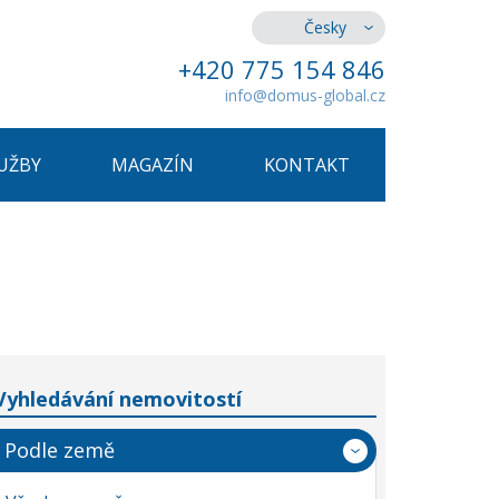
Česky
+420 775 154 846
info@domus-global.cz
UŽBY
MAGAZÍN
KONTAKT
Vyhledávání nemovitostí
Podle země