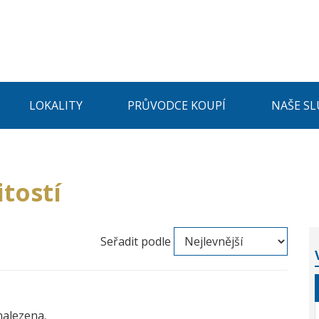
LOKALITY
PRŮVODCE KOUPÍ
NAŠE SL
tostí
Seřadit podle
nalezena.