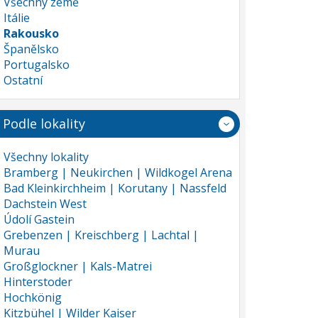
Všechny země
Itálie
Rakousko
Španělsko
Portugalsko
Ostatní
Podle lokality
Všechny lokality
Bramberg | Neukirchen | Wildkogel Arena
Bad Kleinkirchheim | Korutany | Nassfeld
Dachstein West
Údolí Gastein
Grebenzen | Kreischberg | Lachtal |
Murau
Großglockner | Kals-Matrei
Hinterstoder
Hochkönig
Kitzbühel | Wilder Kaiser