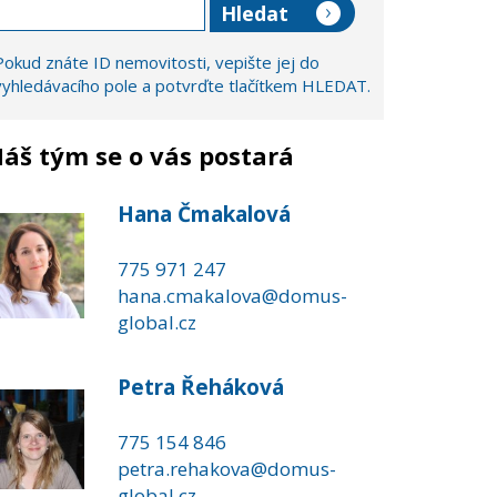
Pokud znáte ID nemovitosti, vepište jej do
vyhledávacího pole a potvrďte tlačítkem HLEDAT.
áš tým se o vás postará
Hana Čmakalová
775 971 247
hana.cmakalova@domus-
global.cz
Petra Řeháková
775 154 846
petra.rehakova@domus-
global.cz