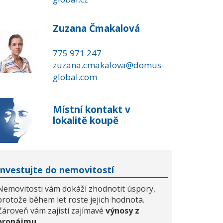
Zuzana Čmakalová
775 971 247
zuzana.cmakalova@domus-
global.com
Místní kontakt v
lokalitě koupě
Investujte do nemovitostí
Nemovitosti vám dokáží zhodnotit úspory,
protože během let roste jejich hodnota.
Zároveň vám zajistí zajímavé
výnosy z
pronájmu
.