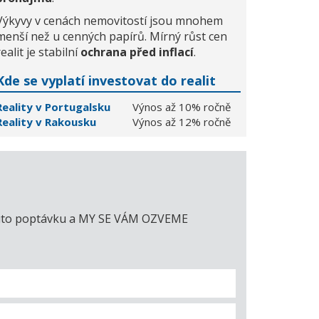
Výkyvy v cenách nemovitostí jsou mnohem
menší než u cenných papírů. Mírný růst cen
realit je stabilní
ochrana před inflací
.
Kde se vyplatí investovat do realit
Reality v Portugalsku
Výnos až 10% ročně
Reality v Rakousku
Výnos až 12% ročně
e tuto poptávku a MY SE VÁM OZVEME