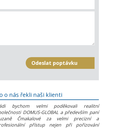
o o nás řekli naši klienti
ádi bychom velmi poděkovali realitní
polečnosti DOMUS-GLOBAL a především paní
uzaně Čmakalové za velmi precizní a
rofesionální přístup nejen při pořizování