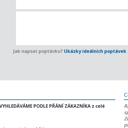
Jak napsat poptávku?
Ukázky ideálních poptávek
C
 VYHLEDÁVÁME PODLE PŘÁNÍ ZÁKAZNÍKA z celé
R
s
Z
p