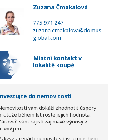
Zuzana Čmakalová
775 971 247
zuzana.cmakalova@domus-
global.com
Místní kontakt v
lokalitě koupě
Investujte do nemovitostí
Nemovitosti vám dokáží zhodnotit úspory,
protože během let roste jejich hodnota.
Zároveň vám zajistí zajímavé
výnosy z
pronájmu
.
Výkyvy v cenách nemovitostí jsou mnohem