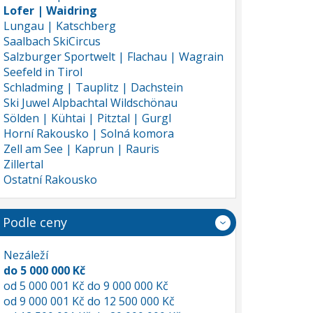
Lofer | Waidring
Lungau | Katschberg
Saalbach SkiCircus
Salzburger Sportwelt | Flachau | Wagrain
Seefeld in Tirol
Schladming | Tauplitz | Dachstein
Ski Juwel Alpbachtal Wildschönau
Sölden | Kühtai | Pitztal | Gurgl
Horní Rakousko | Solná komora
Zell am See | Kaprun | Rauris
Zillertal
Ostatní Rakousko
Podle ceny
Nezáleží
do 5 000 000 Kč
od 5 000 001 Kč do 9 000 000 Kč
od 9 000 001 Kč do 12 500 000 Kč