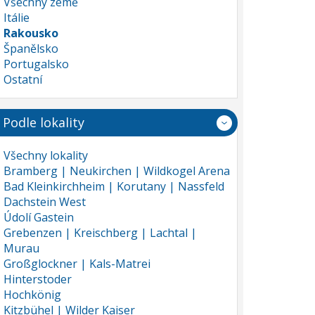
Všechny země
Itálie
Rakousko
Španělsko
Portugalsko
Ostatní
Podle lokality
Všechny lokality
Bramberg | Neukirchen | Wildkogel Arena
Bad Kleinkirchheim | Korutany | Nassfeld
Dachstein West
Údolí Gastein
Grebenzen | Kreischberg | Lachtal |
Murau
Großglockner | Kals-Matrei
Hinterstoder
Hochkönig
Kitzbühel | Wilder Kaiser