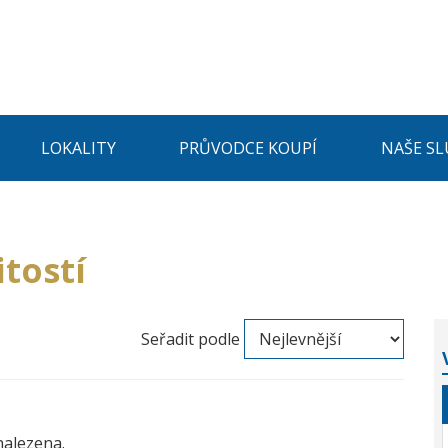
LOKALITY
PRŮVODCE KOUPÍ
NAŠE SL
tostí
Seřadit podle
nalezena.