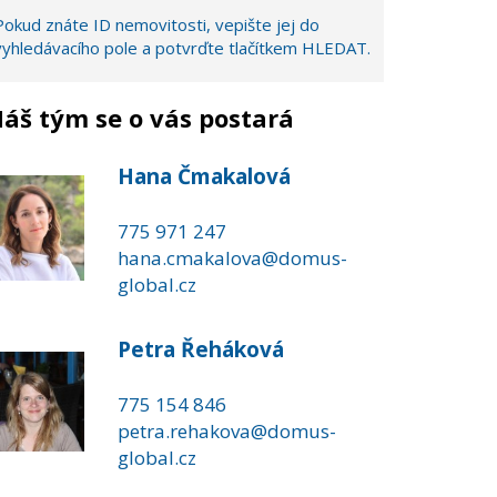
Pokud znáte ID nemovitosti, vepište jej do
vyhledávacího pole a potvrďte tlačítkem HLEDAT.
áš tým se o vás postará
Hana Čmakalová
775 971 247
hana.cmakalova@domus-
global.cz
Petra Řeháková
775 154 846
petra.rehakova@domus-
global.cz