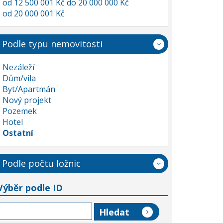
od 12 500 001 Kč do 20 000 000 Kč
od 20 000 001 Kč
Podle typu nemovitosti
Nezáleží
Dům/vila
Byt/Apartmán
Nový projekt
Pozemek
Hotel
Ostatní
Podle počtu ložnic
Výběr podle ID