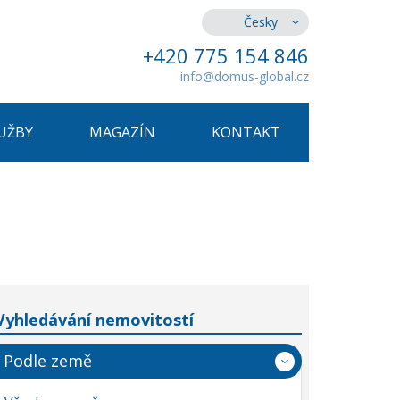
Česky
+420 775 154 846
info@domus-global.cz
UŽBY
MAGAZÍN
KONTAKT
Vyhledávání nemovitostí
Podle země