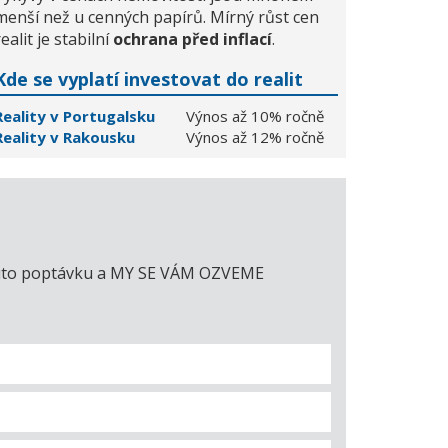
menší než u cenných papírů. Mírný růst cen
realit je stabilní
ochrana před inflací
.
Kde se vyplatí investovat do realit
Reality v Portugalsku
Výnos až 10% ročně
Reality v Rakousku
Výnos až 12% ročně
e tuto poptávku a MY SE VÁM OZVEME