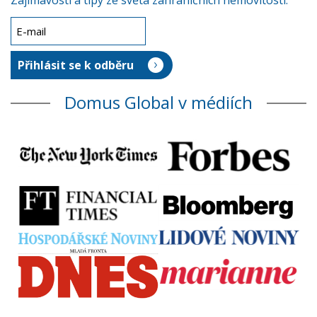
Zajímavosti a tipy ze světa zahraničních nemovitostí.
Domus Global v médiích