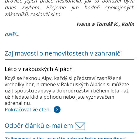
provize jejich práce neskončila, jak to bohužel bývá
dnes zvykem. Přejeme jim hodně spokojených
zákazníků, zaslouží si to.
Ivana a Tomáš K., Kolín
další...
Zajímavosti o nemovitostech v zahraničí
Léto v rakouských Alpách
Když se řeknou Alpy, každý si představí zasněžené
vrcholky hor, nicméně v Rakouských Alpách si můžete
užít spoustu zábavy a dobrodružství i během léta - až
už hledáte klid a pohodu nebo jste vyznavačem
adrenalinu...
Pokračovat ve čtení
Odběr článků e-mailem