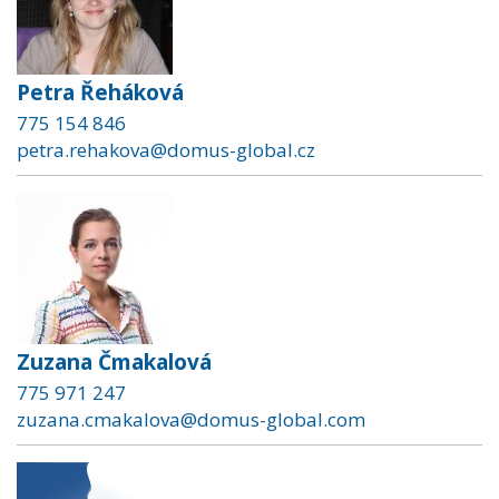
Petra Řeháková
775 154 846
petra.rehakova@domus-global.cz
Zuzana Čmakalová
775 971 247
zuzana.cmakalova@domus-global.com