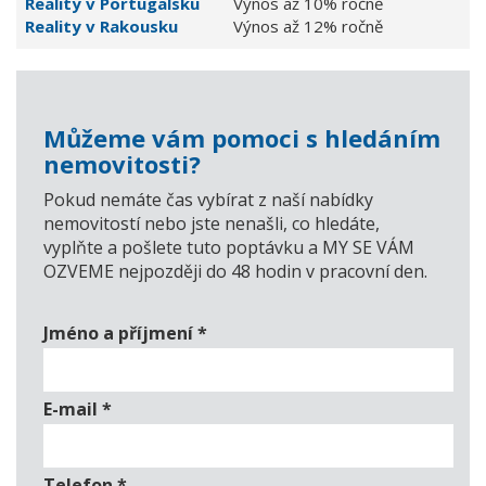
Reality v Portugalsku
Výnos až 10% ročně
Reality v Rakousku
Výnos až 12% ročně
Můžeme vám pomoci s hledáním
nemovitosti?
Pokud nemáte čas vybírat z naší nabídky
nemovitostí nebo jste nenašli, co hledáte,
vyplňte a pošlete tuto poptávku a MY SE VÁM
OZVEME nejpozději do 48 hodin v pracovní den.
Jméno a příjmení
*
E-mail
*
Telefon
*