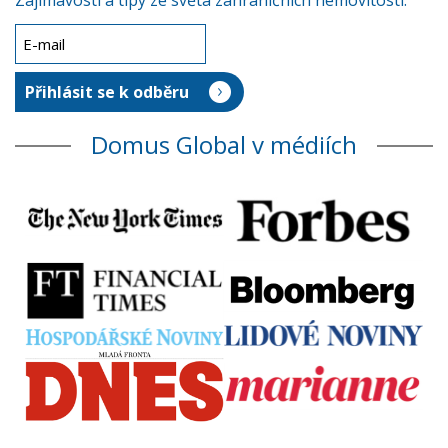
Zajímavosti a tipy ze světa zahraničních nemovitostí.
Domus Global v médiích