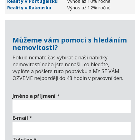
Reality v Portugalsku
Výnos až 10% ročně
Reality v Rakousku
Výnos až 12% ročně
Můžeme vám pomoci s hledáním
nemovitosti?
Pokud nemáte čas vybírat z naší nabídky
nemovitostí nebo jste nenašli, co hledáte,
vyplňte a pošlete tuto poptávku a MY SE VÁM
OZVEME nejpozději do 48 hodin v pracovní den.
Jméno a příjmení
*
E-mail
*
Telefon
*