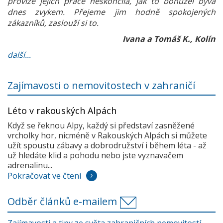
provize jejich práce neskončila, jak to bohužel bývá
dnes zvykem. Přejeme jim hodně spokojených
zákazníků, zaslouží si to.
Ivana a Tomáš K., Kolín
další...
Zajímavosti o nemovitostech v zahraničí
Léto v rakouských Alpách
Když se řeknou Alpy, každý si představí zasněžené
vrcholky hor, nicméně v Rakouských Alpách si můžete
užít spoustu zábavy a dobrodružství i během léta - až
už hledáte klid a pohodu nebo jste vyznavačem
adrenalinu...
Pokračovat ve čtení
Odběr článků e-mailem