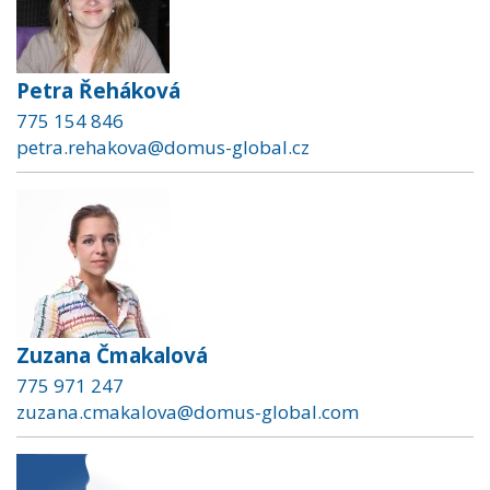
Petra Řeháková
775 154 846
petra.rehakova@domus-global.cz
Zuzana Čmakalová
775 971 247
zuzana.cmakalova@domus-global.com