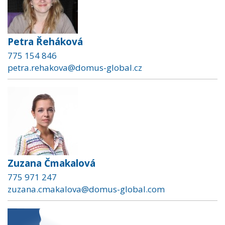
Petra Řeháková
775 154 846
petra.rehakova@domus-global.cz
Zuzana Čmakalová
775 971 247
zuzana.cmakalova@domus-global.com