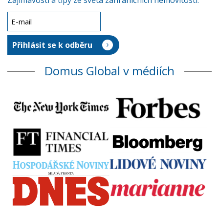
Zajímavosti a tipy ze světa zahraničních nemovitostí.
Domus Global v médiích