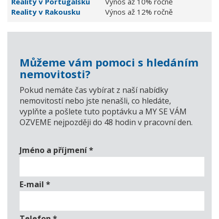
Reality v Portugalsku
Výnos až 10% ročně
Reality v Rakousku
Výnos až 12% ročně
Můžeme vám pomoci s hledáním
nemovitosti?
Pokud nemáte čas vybírat z naší nabídky
nemovitostí nebo jste nenašli, co hledáte,
vyplňte a pošlete tuto poptávku a MY SE VÁM
OZVEME nejpozději do 48 hodin v pracovní den.
Jméno a příjmení
*
E-mail
*
Telefon
*