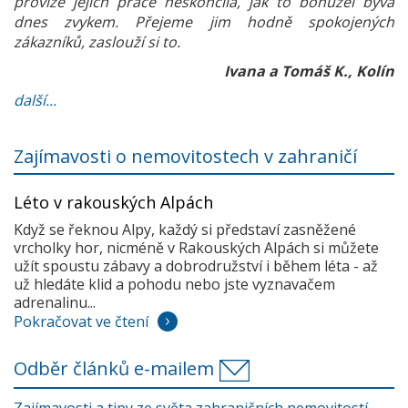
provize jejich práce neskončila, jak to bohužel bývá
dnes zvykem. Přejeme jim hodně spokojených
zákazníků, zaslouží si to.
Ivana a Tomáš K., Kolín
další...
Zajímavosti o nemovitostech v zahraničí
Léto v rakouských Alpách
Když se řeknou Alpy, každý si představí zasněžené
vrcholky hor, nicméně v Rakouských Alpách si můžete
užít spoustu zábavy a dobrodružství i během léta - až
už hledáte klid a pohodu nebo jste vyznavačem
adrenalinu...
Pokračovat ve čtení
Odběr článků e-mailem