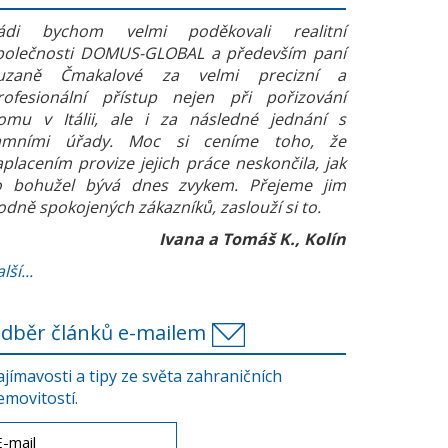
ádi bychom velmi poděkovali realitní
polečnosti DOMUS-GLOBAL a především paní
uzaně Čmakalové za velmi precizní a
rofesionální přístup nejen při pořizování
omu v Itálii, ale i za následné jednání s
amními úřady. Moc si ceníme toho, že
aplacením provize jejich práce neskončila, jak
o bohužel bývá dnes zvykem. Přejeme jim
odně spokojených zákazníků, zaslouží si to.
Ivana a Tomáš K., Kolín
lší...
dběr článků e-mailem
ajímavosti a tipy ze světa zahraničních
emovitostí.