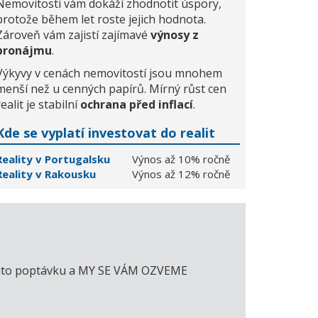
Nemovitosti vám dokáží zhodnotit úspory,
protože během let roste jejich hodnota.
Zároveň vám zajistí zajímavé
výnosy z
pronájmu
.
Výkyvy v cenách nemovitostí jsou mnohem
menší než u cenných papírů. Mírný růst cen
realit je stabilní
ochrana před inflací
.
Kde se vyplatí investovat do realit
Reality v Portugalsku
Výnos až 10% ročně
Reality v Rakousku
Výnos až 12% ročně
e tuto poptávku a MY SE VÁM OZVEME