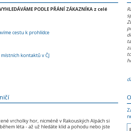
 VYHLEDÁVÁME PODLE PŘÁNÍ ZÁKAZNÍKA z celé
R
s
Z
p
víme cestu k prohlídce
d
t
z
t
 místních kontaktů v ČJ
h
da
ničí
O
Z
n
žené vrcholky hor, nicméně v Rakouských Alpách si
během léta - až už hledáte klid a pohodu nebo jste