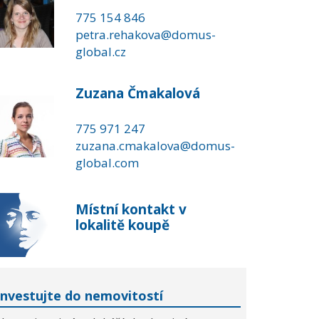
775 154 846
petra.rehakova@domus-
global.cz
Zuzana Čmakalová
775 971 247
zuzana.cmakalova@domus-
global.com
Místní kontakt v
lokalitě koupě
Investujte do nemovitostí