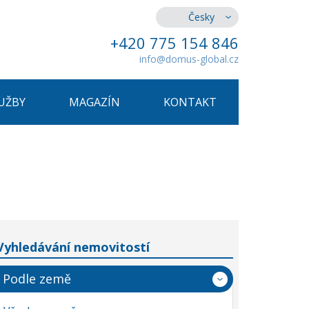
Česky
+420 775 154 846
info@domus-global.cz
UŽBY
MAGAZÍN
KONTAKT
Vyhledávání nemovitostí
Podle země