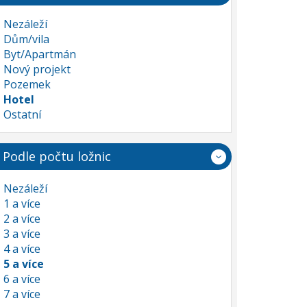
Nezáleží
Dům/vila
Byt/Apartmán
Nový projekt
Pozemek
Hotel
Ostatní
Podle počtu ložnic
Nezáleží
1 a více
2 a více
3 a více
4 a více
5 a více
6 a více
7 a více