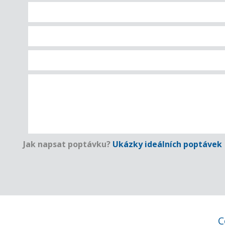
Jak napsat poptávku?
Ukázky ideálních poptávek
C