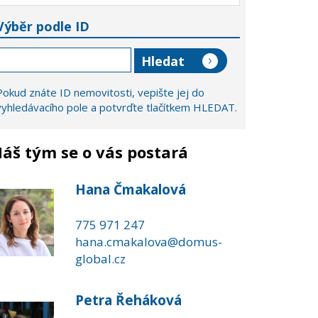
Výběr podle ID
Pokud znáte ID nemovitosti, vepište jej do
vyhledávacího pole a potvrďte tlačítkem HLEDAT.
áš tým se o vás postará
Hana Čmakalová
775 971 247
hana.cmakalova@domus-
global.cz
Petra Řeháková