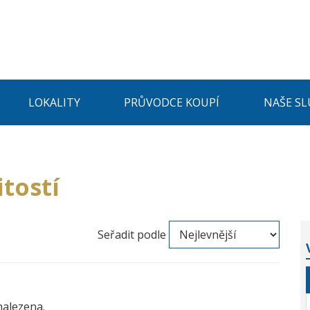
LOKALITY
PRŮVODCE KOUPÍ
NAŠE SL
tostí
Seřadit podle
nalezena.