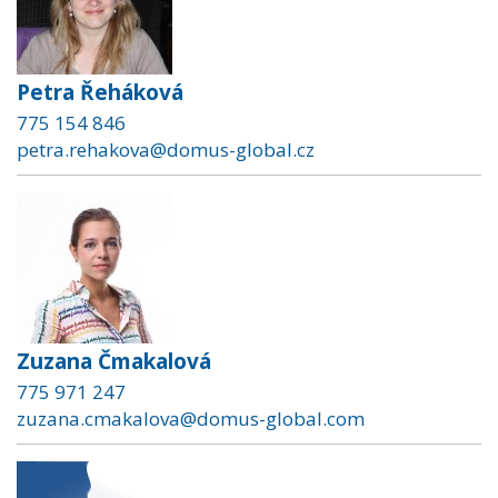
Petra Řeháková
775 154 846
petra.rehakova@domus-global.cz
Zuzana Čmakalová
775 971 247
zuzana.cmakalova@domus-global.com