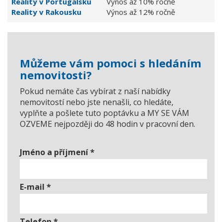
Reality v Portugalsku
Výnos až 10% ročně
Reality v Rakousku
Výnos až 12% ročně
Můžeme vám pomoci s hledáním
nemovitosti?
Pokud nemáte čas vybírat z naší nabídky
nemovitostí nebo jste nenašli, co hledáte,
vyplňte a pošlete tuto poptávku a MY SE VÁM
OZVEME nejpozději do 48 hodin v pracovní den.
Jméno a příjmení
*
E-mail
*
Telefon
*