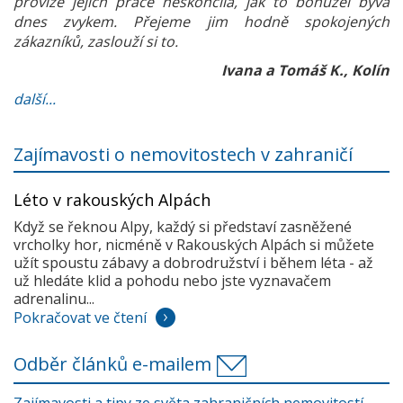
provize jejich práce neskončila, jak to bohužel bývá
dnes zvykem. Přejeme jim hodně spokojených
zákazníků, zaslouží si to.
Ivana a Tomáš K., Kolín
další...
Zajímavosti o nemovitostech v zahraničí
Léto v rakouských Alpách
Když se řeknou Alpy, každý si představí zasněžené
vrcholky hor, nicméně v Rakouských Alpách si můžete
užít spoustu zábavy a dobrodružství i během léta - až
už hledáte klid a pohodu nebo jste vyznavačem
adrenalinu...
Pokračovat ve čtení
Odběr článků e-mailem