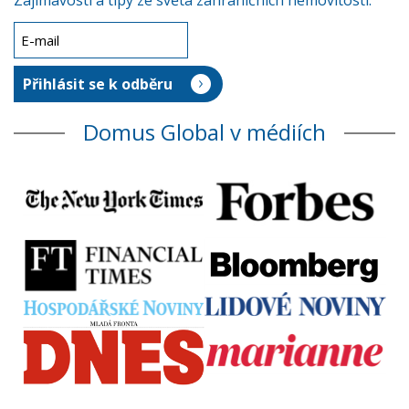
Zajímavosti a tipy ze světa zahraničních nemovitostí.
Domus Global v médiích