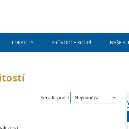
LOKALITY
PRŮVODCE KOUPÍ
NAŠE SL
tostí
Seřadit podle
nalezena.