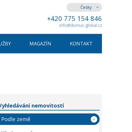
Česky
+420 775 154 846
info@domus-global.cz
UŽBY
MAGAZÍN
KONTAKT
Vyhledávání nemovitostí
Podle země