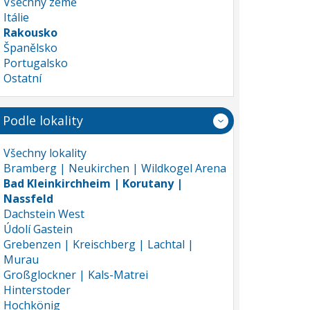
Všechny země
Itálie
Rakousko
Španělsko
Portugalsko
Ostatní
Podle lokality
Všechny lokality
Bramberg | Neukirchen | Wildkogel Arena
Bad Kleinkirchheim | Korutany |
Nassfeld
Dachstein West
Údolí Gastein
Grebenzen | Kreischberg | Lachtal |
Murau
Großglockner | Kals-Matrei
Hinterstoder
Hochkönig