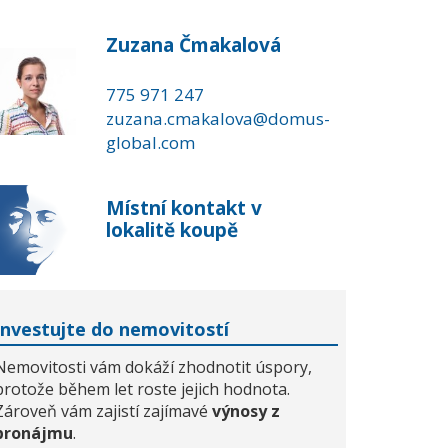
Zuzana Čmakalová
775 971 247
zuzana.cmakalova@domus-
global.com
Místní kontakt v
lokalitě koupě
Investujte do nemovitostí
Nemovitosti vám dokáží zhodnotit úspory,
protože během let roste jejich hodnota.
Zároveň vám zajistí zajímavé
výnosy z
pronájmu
.