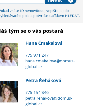
Pokud znáte ID nemovitosti, vepište jej do
vyhledávacího pole a potvrďte tlačítkem HLEDAT.
áš tým se o vás postará
Hana Čmakalová
775 971 247
hana.cmakalova@domus-
global.cz
Petra Řeháková
775 154 846
petra.rehakova@domus-
global.cz