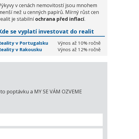
Výkyvy v cenách nemovitostí jsou mnohem
menší než u cenných papírů. Mírný růst cen
realit je stabilní
ochrana před inflací
.
Kde se vyplatí investovat do realit
Reality v Portugalsku
Výnos až 10% ročně
Reality v Rakousku
Výnos až 12% ročně
e tuto poptávku a MY SE VÁM OZVEME