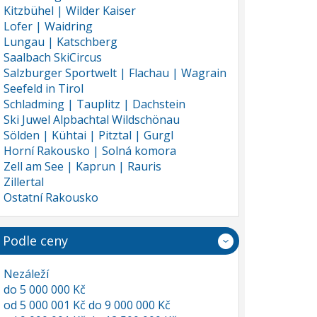
Kitzbühel | Wilder Kaiser
Lofer | Waidring
Lungau | Katschberg
Saalbach SkiCircus
Salzburger Sportwelt | Flachau | Wagrain
Seefeld in Tirol
Schladming | Tauplitz | Dachstein
Ski Juwel Alpbachtal Wildschönau
Sölden | Kühtai | Pitztal | Gurgl
Horní Rakousko | Solná komora
Zell am See | Kaprun | Rauris
Zillertal
Ostatní Rakousko
Podle ceny
Nezáleží
do 5 000 000 Kč
od 5 000 001 Kč do 9 000 000 Kč