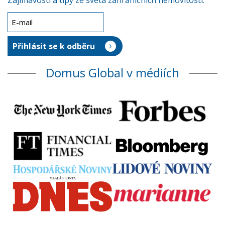
Zajímavosti a tipy ze světa zahraničních nemovitostí.
Domus Global v médiích