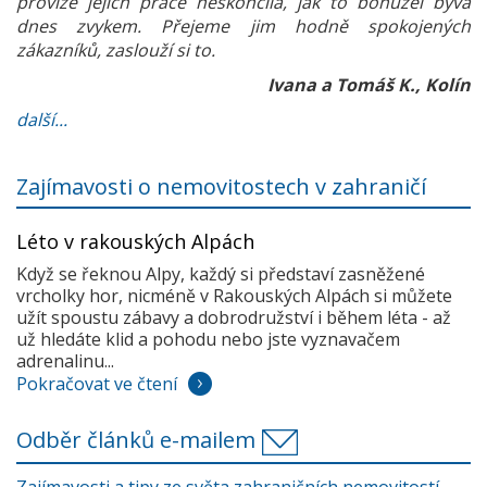
provize jejich práce neskončila, jak to bohužel bývá
dnes zvykem. Přejeme jim hodně spokojených
zákazníků, zaslouží si to.
Ivana a Tomáš K., Kolín
další...
Zajímavosti o nemovitostech v zahraničí
Léto v rakouských Alpách
Když se řeknou Alpy, každý si představí zasněžené
vrcholky hor, nicméně v Rakouských Alpách si můžete
užít spoustu zábavy a dobrodružství i během léta - až
už hledáte klid a pohodu nebo jste vyznavačem
adrenalinu...
Pokračovat ve čtení
Odběr článků e-mailem