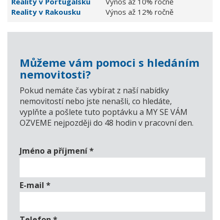
Reality v Portugalsku
Výnos až 10% ročně
Reality v Rakousku
Výnos až 12% ročně
Můžeme vám pomoci s hledáním
nemovitosti?
Pokud nemáte čas vybírat z naší nabídky
nemovitostí nebo jste nenašli, co hledáte,
vyplňte a pošlete tuto poptávku a MY SE VÁM
OZVEME nejpozději do 48 hodin v pracovní den.
Jméno a příjmení
*
E-mail
*
Telefon
*