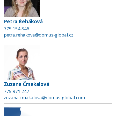
Petra Řeháková
775 154 846
petra.rehakova@domus-global.cz
Zuzana Čmakalová
775 971 247
zuzana.cmakalova@domus-global.com