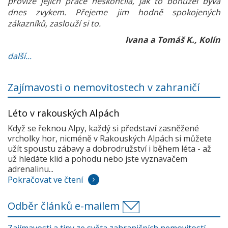
provize jejich práce neskončila, jak to bohužel bývá
dnes zvykem. Přejeme jim hodně spokojených
zákazníků, zaslouží si to.
Ivana a Tomáš K., Kolín
další...
Zajímavosti o nemovitostech v zahraničí
Léto v rakouských Alpách
Když se řeknou Alpy, každý si představí zasněžené
vrcholky hor, nicméně v Rakouských Alpách si můžete
užít spoustu zábavy a dobrodružství i během léta - až
už hledáte klid a pohodu nebo jste vyznavačem
adrenalinu...
Pokračovat ve čtení
Odběr článků e-mailem