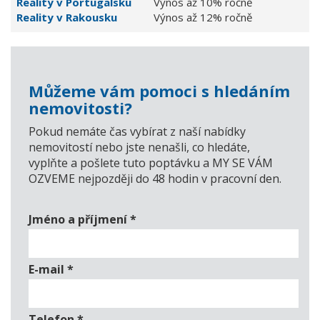
Reality v Portugalsku
Výnos až 10% ročně
Reality v Rakousku
Výnos až 12% ročně
Můžeme vám pomoci s hledáním
nemovitosti?
Pokud nemáte čas vybírat z naší nabídky
nemovitostí nebo jste nenašli, co hledáte,
vyplňte a pošlete tuto poptávku a MY SE VÁM
OZVEME nejpozději do 48 hodin v pracovní den.
Jméno a příjmení
*
E-mail
*
Telefon
*