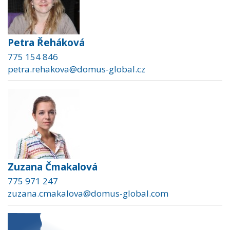
Petra Řeháková
775 154 846
petra.rehakova@domus-global.cz
Zuzana Čmakalová
775 971 247
zuzana.cmakalova@domus-global.com