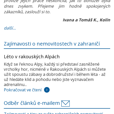
provize jejich práce neskončila, jak to bohužel bývá
dnes zvykem. Přejeme jim hodně spokojených
zákazníků, zaslouží si to.
Ivana a Tomáš K., Kolín
další...
Zajímavosti o nemovitostech v zahraničí
Léto v rakouských Alpách
Když se řeknou Alpy, každý si představí zasněžené
vrcholky hor, nicméně v Rakouských Alpách si můžete
užít spoustu zábavy a dobrodružství i během léta - až
už hledáte klid a pohodu nebo jste vyznavačem
adrenalinu...
Pokračovat ve čtení
Odběr článků e-mailem