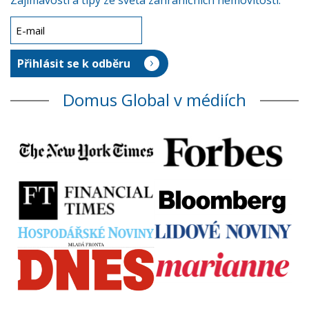
Zajímavosti a tipy ze světa zahraničních nemovitostí.
Domus Global v médiích