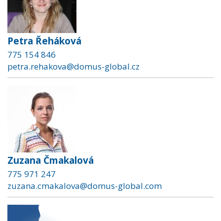
Petra Řeháková
775 154 846
petra.rehakova@domus-global.cz
Zuzana Čmakalová
775 971 247
zuzana.cmakalova@domus-global.com