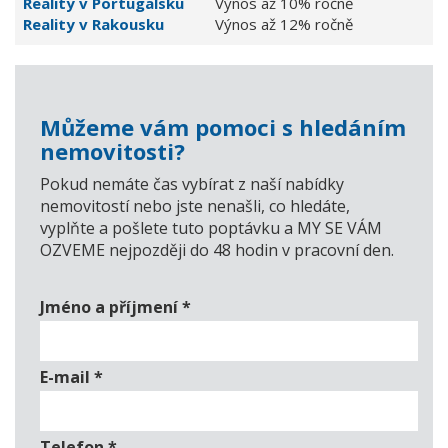
Reality v Portugalsku
Výnos až 10% ročně
Reality v Rakousku
Výnos až 12% ročně
Můžeme vám pomoci s hledáním
nemovitosti?
Pokud nemáte čas vybírat z naší nabídky
nemovitostí nebo jste nenašli, co hledáte,
vyplňte a pošlete tuto poptávku a MY SE VÁM
OZVEME nejpozději do 48 hodin v pracovní den.
Jméno a příjmení
*
E-mail
*
Telefon
*