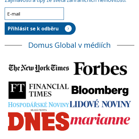
Zajímavosti a tipy ze světa zahraničních nemovitostí.
Domus Global v médiích