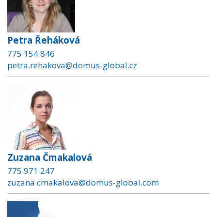
Petra Řeháková
775 154 846
petra.rehakova@domus-global.cz
Zuzana Čmakalová
775 971 247
zuzana.cmakalova@domus-global.com