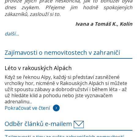
provize jejich práce neskončila, jak to bohužel bývá
dnes zvykem. Přejeme jim hodně spokojených
zákazníků, zaslouží si to.
Ivana a Tomáš K., Kolín
další...
Zajímavosti o nemovitostech v zahraničí
Léto v rakouských Alpách
Když se řeknou Alpy, každý si představí zasněžené
vrcholky hor, nicméně v Rakouských Alpách si můžete
užít spoustu zábavy a dobrodružství i během léta - až
už hledáte klid a pohodu nebo jste vyznavačem
adrenalinu...
Pokračovat ve čtení
Odběr článků e-mailem