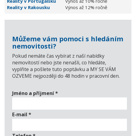
Reality v Portugalsku
Výnos až 10% ročně
Reality v Rakousku
Výnos až 12% ročně
Můžeme vám pomoci s hledáním
nemovitosti?
Pokud nemáte čas vybírat z naší nabídky
nemovitostí nebo jste nenašli, co hledáte,
vyplňte a pošlete tuto poptávku a MY SE VÁM
OZVEME nejpozději do 48 hodin v pracovní den.
Jméno a příjmení
*
E-mail
*
Telefon
*