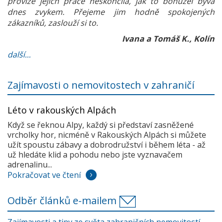
provize jejich práce neskončila, jak to bohužel bývá
dnes zvykem. Přejeme jim hodně spokojených
zákazníků, zaslouží si to.
Ivana a Tomáš K., Kolín
další...
Zajímavosti o nemovitostech v zahraničí
Léto v rakouských Alpách
Když se řeknou Alpy, každý si představí zasněžené
vrcholky hor, nicméně v Rakouských Alpách si můžete
užít spoustu zábavy a dobrodružství i během léta - až
už hledáte klid a pohodu nebo jste vyznavačem
adrenalinu...
Pokračovat ve čtení
Odběr článků e-mailem