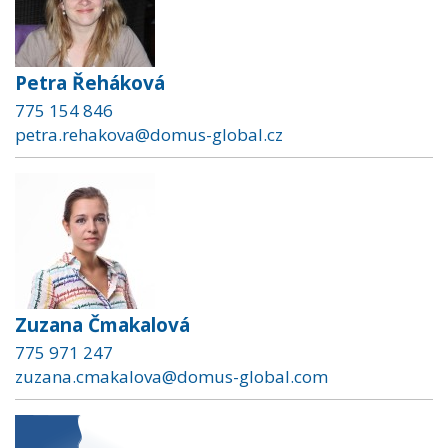
Petra Řeháková
775 154 846
petra.rehakova@domus-global.cz
Zuzana Čmakalová
775 971 247
zuzana.cmakalova@domus-global.com