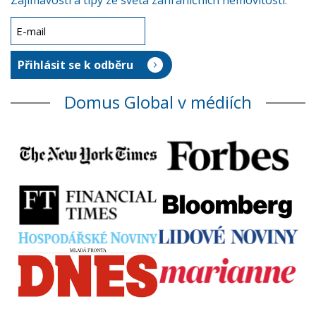
Zajímavosti a tipy ze světa zahraničních nemovitostí.
Domus Global v médiích