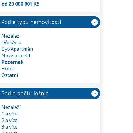
od 20 000 001 Kč
Podle typu nemovitosti
Nezáleží
Dům/vila
Byt/Apartmán
Nový projekt
Pozemek
Hotel
Ostatní
Podle počtu ložnic
Nezáleží
1 a více
2 a více
3 a více