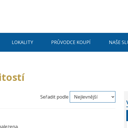
LOKALITY
PRŮVODCE KOUPÍ
NAŠE SL
tostí
Seřadit podle
nalezena.