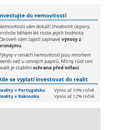
Investujte do nemovitostí
Nemovitosti vám dokáží zhodnotit úspory,
protože během let roste jejich hodnota.
Zároveň vám zajistí zajímavé
výnosy z
pronájmu
.
Výkyvy v cenách nemovitostí jsou mnohem
menší než u cenných papírů. Mírný růst cen
realit je stabilní
ochrana před inflací
.
Kde se vyplatí investovat do realit
Reality v Portugalsku
Výnos až 10% ročně
Reality v Rakousku
Výnos až 12% ročně