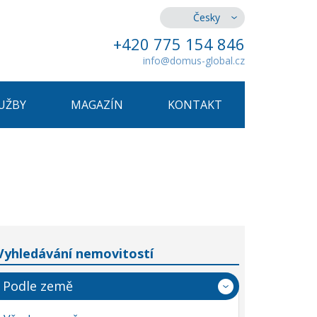
Česky
+420 775 154 846
info@domus-global.cz
UŽBY
MAGAZÍN
KONTAKT
Vyhledávání nemovitostí
Podle země