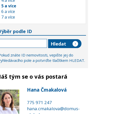
4 a více
5 a více
6 a více
7 a více
Výběr podle ID
Pokud znáte ID nemovitosti, vepište jej do
vyhledávacího pole a potvrďte tlačítkem HLEDAT.
áš tým se o vás postará
Hana Čmakalová
775 971 247
hana.cmakalova@domus-