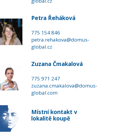
global.cz
Petra Řeháková
775 154 846
petra.rehakova@domus-
global.cz
Zuzana Čmakalová
775 971 247
zuzana.cmakalova@domus-
global.com
Místní kontakt v
lokalitě koupě