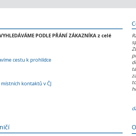
C
 VYHLEDÁVÁME PODLE PŘÁNÍ ZÁKAZNÍKA z celé
R
s
Z
p
víme cestu k prohlídce
d
t
z
t
 místních kontaktů v ČJ
h
da
ničí
O