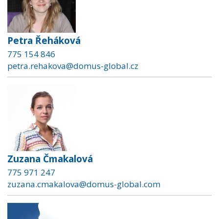
Petra Řeháková
775 154 846
petra.rehakova@domus-global.cz
Zuzana Čmakalová
775 971 247
zuzana.cmakalova@domus-global.com