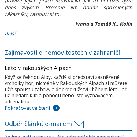
provize jejich práce neskončila, jak to bohužel bývá
dnes zvykem. Přejeme jim hodně spokojených
zákazníků, zaslouží si to.
Ivana a Tomáš K., Kolín
další...
Zajímavosti o nemovitostech v zahraničí
Léto v rakouských Alpách
Když se řeknou Alpy, každý si představí zasněžené
vrcholky hor, nicméně v Rakouských Alpách si můžete
užít spoustu zábavy a dobrodružství i během léta - až
už hledáte klid a pohodu nebo jste vyznavačem
adrenalinu...
Pokračovat ve čtení
Odběr článků e-mailem