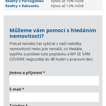
Reality v Portugalsku
Výnos až 10% ročně
Reality v Rakousku
Výnos až 12% ročně
Můžeme vám pomoci s hledáním
nemovitosti?
Pokud nemáte čas vybírat z naší nabídky
nemovitostí nebo jste nenašli, co hledáte,
vyplňte a pošlete tuto poptávku a MY SE VÁM
OZVEME nejpozději do 48 hodin v pracovní den.
Jméno a příjmení
*
E-mail
*
Telefon
*