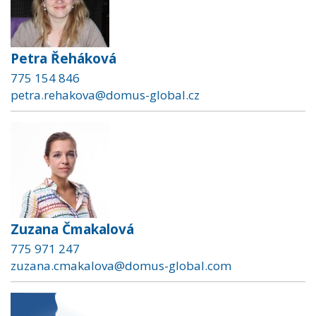
Petra Řeháková
775 154 846
petra.rehakova@domus-global.cz
Zuzana Čmakalová
775 971 247
zuzana.cmakalova@domus-global.com