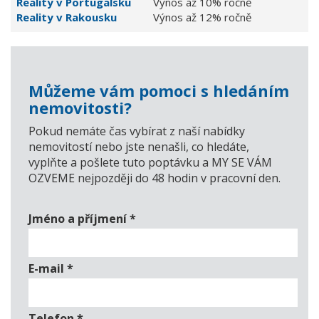
Reality v Portugalsku
Výnos až 10% ročně
Reality v Rakousku
Výnos až 12% ročně
Můžeme vám pomoci s hledáním
nemovitosti?
Pokud nemáte čas vybírat z naší nabídky
nemovitostí nebo jste nenašli, co hledáte,
vyplňte a pošlete tuto poptávku a MY SE VÁM
OZVEME nejpozději do 48 hodin v pracovní den.
Jméno a příjmení
*
E-mail
*
Telefon
*