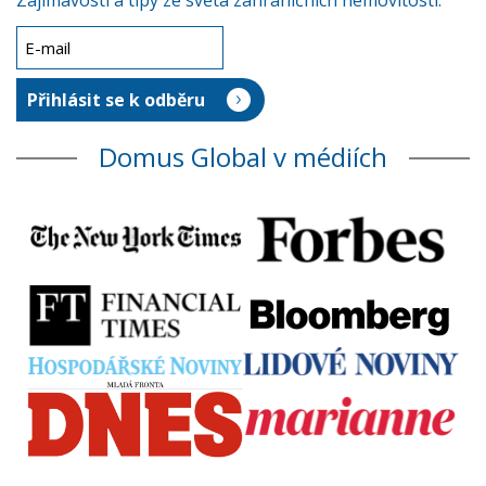
Zajímavosti a tipy ze světa zahraničních nemovitostí.
Domus Global v médiích