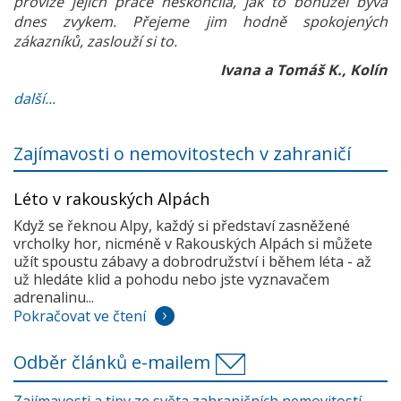
provize jejich práce neskončila, jak to bohužel bývá
dnes zvykem. Přejeme jim hodně spokojených
zákazníků, zaslouží si to.
Ivana a Tomáš K., Kolín
další...
Zajímavosti o nemovitostech v zahraničí
Léto v rakouských Alpách
Když se řeknou Alpy, každý si představí zasněžené
vrcholky hor, nicméně v Rakouských Alpách si můžete
užít spoustu zábavy a dobrodružství i během léta - až
už hledáte klid a pohodu nebo jste vyznavačem
adrenalinu...
Pokračovat ve čtení
Odběr článků e-mailem