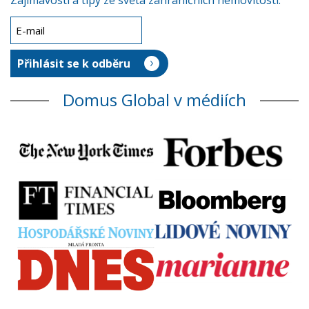
Zajímavosti a tipy ze světa zahraničních nemovitostí.
Domus Global v médiích