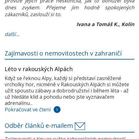
provize jejich práce neskončila, jak to bohužel bývá
dnes zvykem. Přejeme jim hodně spokojených
zákazníků, zaslouží si to.
Ivana a Tomáš K., Kolín
další...
Zajímavosti o nemovitostech v zahraničí
Léto v rakouských Alpách
Když se řeknou Alpy, každý si představí zasněžené
vrcholky hor, nicméně v Rakouských Alpách si můžete
užít spoustu zábavy a dobrodružství i během léta - až
už hledáte klid a pohodu nebo jste vyznavačem
adrenalinu...
Pokračovat ve čtení
Odběr článků e-mailem