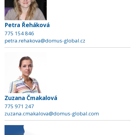
Petra Řeháková
775 154 846
petra.rehakova@domus-global.cz
Zuzana Čmakalová
775 971 247
zuzana.cmakalova@domus-global.com