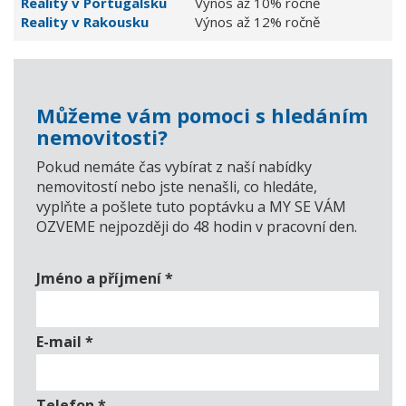
Reality v Portugalsku
Výnos až 10% ročně
Reality v Rakousku
Výnos až 12% ročně
Můžeme vám pomoci s hledáním
nemovitosti?
Pokud nemáte čas vybírat z naší nabídky
nemovitostí nebo jste nenašli, co hledáte,
vyplňte a pošlete tuto poptávku a MY SE VÁM
OZVEME nejpozději do 48 hodin v pracovní den.
Jméno a příjmení
*
E-mail
*
Telefon
*