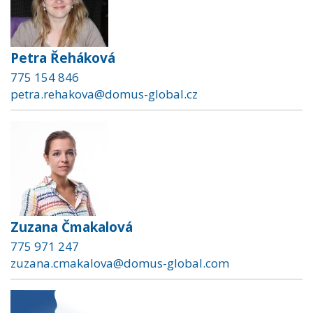
Petra Řeháková
775 154 846
petra.rehakova@domus-global.cz
Zuzana Čmakalová
775 971 247
zuzana.cmakalova@domus-global.com