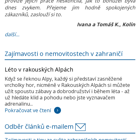
provize jejich práce neskončila, jak to bohužel bývá
dnes zvykem. Přejeme jim hodně spokojených
zákazníků, zaslouží si to.
Ivana a Tomáš K., Kolín
další...
Zajímavosti o nemovitostech v zahraničí
Léto v rakouských Alpách
Když se řeknou Alpy, každý si představí zasněžené
vrcholky hor, nicméně v Rakouských Alpách si můžete
užít spoustu zábavy a dobrodružství i během léta - až
už hledáte klid a pohodu nebo jste vyznavačem
adrenalinu...
Pokračovat ve čtení
Odběr článků e-mailem