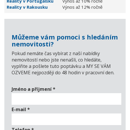
Reality v Portugalsku
Výnos až 10% ročně
Reality v Rakousku
Výnos až 12% ročně
Můžeme vám pomoci s hledáním
nemovitosti?
Pokud nemáte čas vybírat z naší nabídky
nemovitostí nebo jste nenašli, co hledáte,
vyplňte a pošlete tuto poptávku a MY SE VÁM
OZVEME nejpozději do 48 hodin v pracovní den.
Jméno a příjmení
*
E-mail
*
Telefon
*