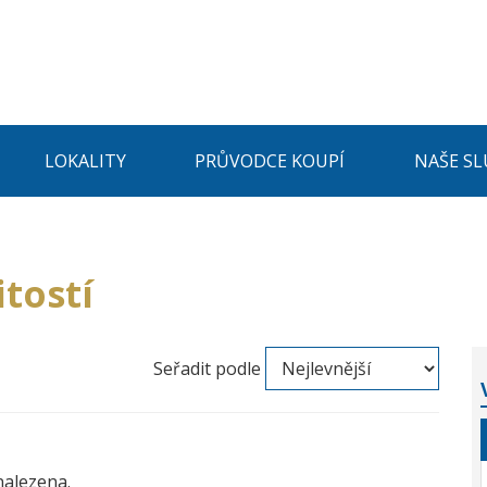
LOKALITY
PRŮVODCE KOUPÍ
NAŠE SL
tostí
Seřadit podle
nalezena.