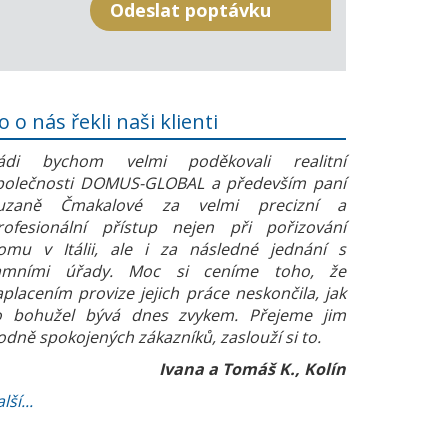
o o nás řekli naši klienti
ádi bychom velmi poděkovali realitní
polečnosti DOMUS-GLOBAL a především paní
uzaně Čmakalové za velmi precizní a
rofesionální přístup nejen při pořizování
omu v Itálii, ale i za následné jednání s
amními úřady. Moc si ceníme toho, že
aplacením provize jejich práce neskončila, jak
o bohužel bývá dnes zvykem. Přejeme jim
odně spokojených zákazníků, zaslouží si to.
Ivana a Tomáš K., Kolín
lší...