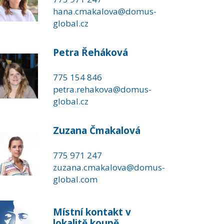
hana.cmakalova@domus-
global.cz
Petra Řeháková
775 154 846
petra.rehakova@domus-
global.cz
Zuzana Čmakalová
775 971 247
zuzana.cmakalova@domus-
global.com
Místní kontakt v
lokalitě koupě