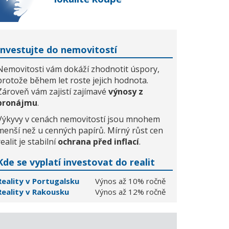
Investujte do nemovitostí
Nemovitosti vám dokáží zhodnotit úspory,
protože během let roste jejich hodnota.
Zároveň vám zajistí zajímavé
výnosy z
pronájmu
.
Výkyvy v cenách nemovitostí jsou mnohem
menší než u cenných papírů. Mírný růst cen
realit je stabilní
ochrana před inflací
.
Kde se vyplatí investovat do realit
Reality v Portugalsku
Výnos až 10% ročně
Reality v Rakousku
Výnos až 12% ročně