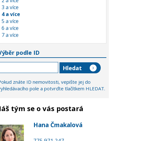
2 a více
3 a více
4 a více
5 a více
6 a více
7 a více
Výběr podle ID
Pokud znáte ID nemovitosti, vepište jej do
vyhledávacího pole a potvrďte tlačítkem HLEDAT.
áš tým se o vás postará
Hana Čmakalová
775 971 247