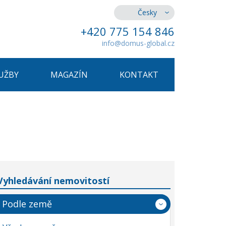
Česky
+420 775 154 846
info@domus-global.cz
UŽBY
MAGAZÍN
KONTAKT
Vyhledávání nemovitostí
Podle země