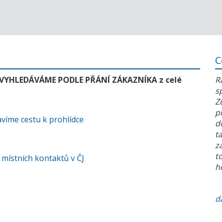
C
 VYHLEDÁVÁME PODLE PŘÁNÍ ZÁKAZNÍKA z celé
R
s
Z
p
víme cestu k prohlídce
d
t
z
t
 místních kontaktů v ČJ
h
da