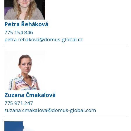
Petra Řeháková
775 154 846
petra.rehakova@domus-global.cz
Zuzana Čmakalová
775 971 247
zuzana.cmakalova@domus-global.com