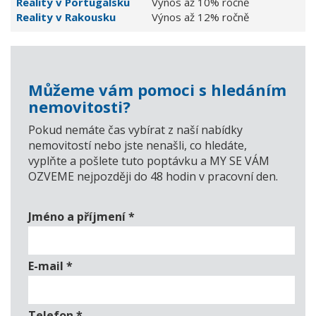
Reality v Portugalsku
Výnos až 10% ročně
Reality v Rakousku
Výnos až 12% ročně
Můžeme vám pomoci s hledáním
nemovitosti?
Pokud nemáte čas vybírat z naší nabídky
nemovitostí nebo jste nenašli, co hledáte,
vyplňte a pošlete tuto poptávku a MY SE VÁM
OZVEME nejpozději do 48 hodin v pracovní den.
Jméno a příjmení
*
E-mail
*
Telefon
*