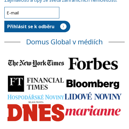
Zajímavosti a tipy ze světa zahraničních nemovitostí.
Domus Global v médiích