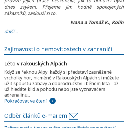
provize jejich práce neskončila, jak to bohužel bývá
dnes zvykem. Přejeme jim hodně spokojených
zákazníků, zaslouží si to.
Ivana a Tomáš K., Kolín
další...
Zajímavosti o nemovitostech v zahraničí
Léto v rakouských Alpách
Když se řeknou Alpy, každý si představí zasněžené
vrcholky hor, nicméně v Rakouských Alpách si můžete
užít spoustu zábavy a dobrodružství i během léta - až
už hledáte klid a pohodu nebo jste vyznavačem
adrenalinu...
Pokračovat ve čtení
Odběr článků e-mailem