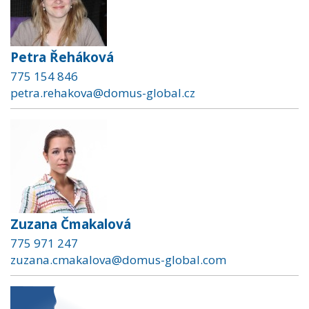
Petra Řeháková
775 154 846
petra.rehakova@domus-global.cz
Zuzana Čmakalová
775 971 247
zuzana.cmakalova@domus-global.com