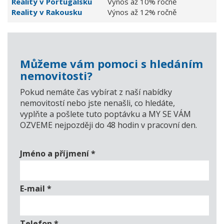
Reality v Portugalsku
Výnos až 10% ročně
Reality v Rakousku
Výnos až 12% ročně
Můžeme vám pomoci s hledáním
nemovitosti?
Pokud nemáte čas vybírat z naší nabídky
nemovitostí nebo jste nenašli, co hledáte,
vyplňte a pošlete tuto poptávku a MY SE VÁM
OZVEME nejpozději do 48 hodin v pracovní den.
Jméno a příjmení
*
E-mail
*
Telefon
*