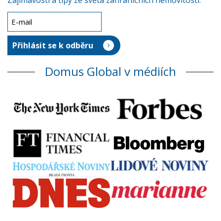
Zajímavosti a tipy ze světa zahraničních nemovitostí.
Domus Global v médiích