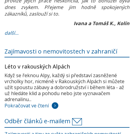
provize jejich práce neskončila, jak to bohužel bývá
dnes zvykem. Přejeme jim hodně spokojených
zákazníků, zaslouží si to.
Ivana a Tomáš K., Kolín
další...
Zajímavosti o nemovitostech v zahraničí
Léto v rakouských Alpách
Když se řeknou Alpy, každý si představí zasněžené
vrcholky hor, nicméně v Rakouských Alpách si můžete
užít spoustu zábavy a dobrodružství i během léta - až
už hledáte klid a pohodu nebo jste vyznavačem
adrenalinu...
Pokračovat ve čtení
Odběr článků e-mailem