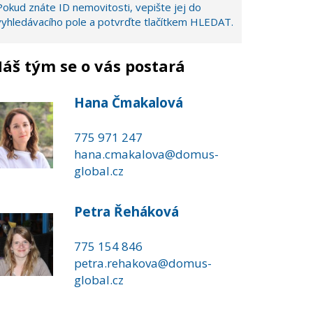
Pokud znáte ID nemovitosti, vepište jej do
vyhledávacího pole a potvrďte tlačítkem HLEDAT.
áš tým se o vás postará
Hana Čmakalová
775 971 247
hana.cmakalova@domus-
global.cz
Petra Řeháková
775 154 846
petra.rehakova@domus-
global.cz