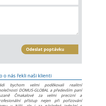
o o nás řekli naši klienti
ádi bychom velmi poděkovali realitní
polečnosti DOMUS-GLOBAL a především paní
uzaně Čmakalové za velmi precizní a
rofesionální přístup nejen při pořizování
omu v Itálii, ale i za následné jednání s