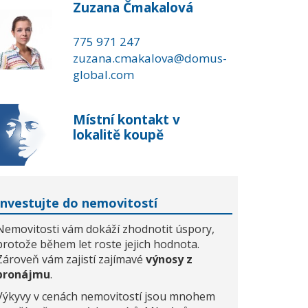
Zuzana Čmakalová
775 971 247
zuzana.cmakalova@domus-
global.com
Místní kontakt v
lokalitě koupě
Investujte do nemovitostí
Nemovitosti vám dokáží zhodnotit úspory,
protože během let roste jejich hodnota.
Zároveň vám zajistí zajímavé
výnosy z
pronájmu
.
Výkyvy v cenách nemovitostí jsou mnohem