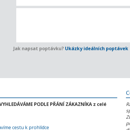
Jak napsat poptávku?
Ukázky ideálních poptávek
C
 VYHLEDÁVÁME PODLE PŘÁNÍ ZÁKAZNÍKA z celé
R
s
Z
p
víme cestu k prohlídce
d