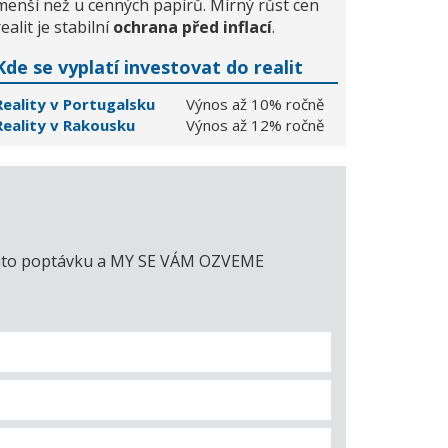
menší než u cenných papírů. Mírný růst cen
realit je stabilní
ochrana před inflací
.
Kde se vyplatí investovat do realit
Reality v Portugalsku
Výnos až 10% ročně
Reality v Rakousku
Výnos až 12% ročně
e tuto poptávku a MY SE VÁM OZVEME