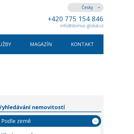
Česky
+420 775 154 846
info@domus-global.cz
UŽBY
MAGAZÍN
KONTAKT
Vyhledávání nemovitostí
Podle země