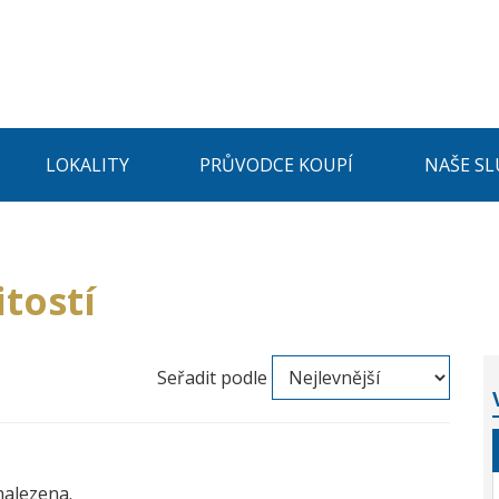
LOKALITY
PRŮVODCE KOUPÍ
NAŠE SL
tostí
Seřadit podle
nalezena.