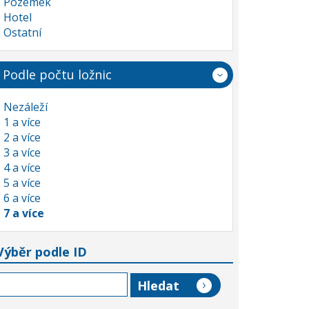
Pozemek
Hotel
Ostatní
Podle počtu ložnic
Nezáleží
1 a více
2 a více
3 a více
4 a více
5 a více
6 a více
7 a více
Výběr podle ID