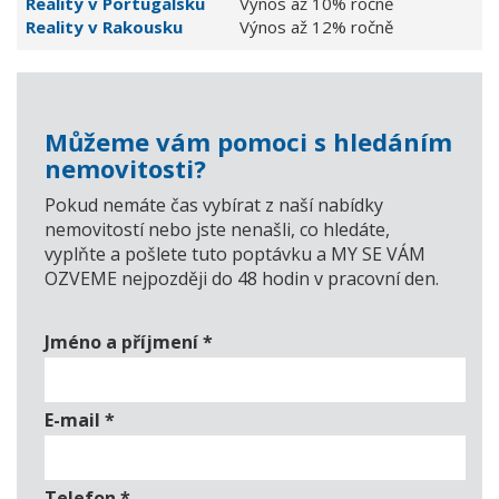
Reality v Portugalsku
Výnos až 10% ročně
Reality v Rakousku
Výnos až 12% ročně
Můžeme vám pomoci s hledáním
nemovitosti?
Pokud nemáte čas vybírat z naší nabídky
nemovitostí nebo jste nenašli, co hledáte,
vyplňte a pošlete tuto poptávku a MY SE VÁM
OZVEME nejpozději do 48 hodin v pracovní den.
Jméno a příjmení
*
E-mail
*
Telefon
*