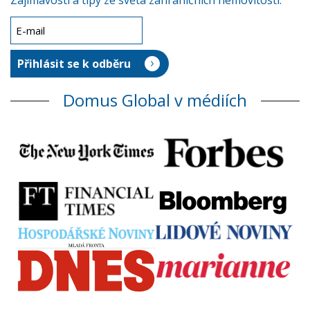
Zajímavosti a tipy ze světa zahraničních nemovitostí.
Domus Global v médiích