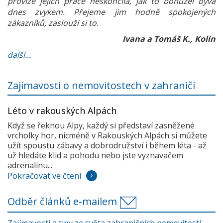
provize jejich práce neskončila, jak to bohužel bývá
dnes zvykem. Přejeme jim hodně spokojených
zákazníků, zaslouží si to.
Ivana a Tomáš K., Kolín
další...
Zajímavosti o nemovitostech v zahraničí
Léto v rakouských Alpách
Když se řeknou Alpy, každý si představí zasněžené
vrcholky hor, nicméně v Rakouských Alpách si můžete
užít spoustu zábavy a dobrodružství i během léta - až
už hledáte klid a pohodu nebo jste vyznavačem
adrenalinu...
Pokračovat ve čtení
Odběr článků e-mailem