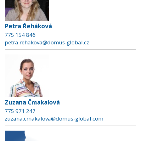
Petra Řeháková
775 154 846
petra.rehakova@domus-global.cz
Zuzana Čmakalová
775 971 247
zuzana.cmakalova@domus-global.com