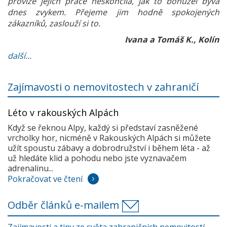
provize jejich práce neskončila, jak to bohužel bývá
dnes zvykem. Přejeme jim hodně spokojených
zákazníků, zaslouží si to.
Ivana a Tomáš K., Kolín
další...
Zajímavosti o nemovitostech v zahraničí
Léto v rakouských Alpách
Když se řeknou Alpy, každý si představí zasněžené
vrcholky hor, nicméně v Rakouských Alpách si můžete
užít spoustu zábavy a dobrodružství i během léta - až
už hledáte klid a pohodu nebo jste vyznavačem
adrenalinu...
Pokračovat ve čtení
Odběr článků e-mailem