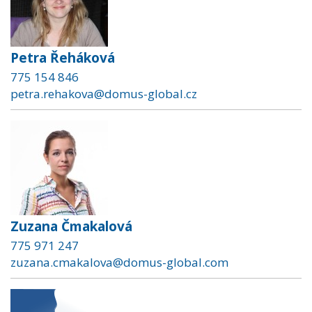
Petra Řeháková
775 154 846
petra.rehakova@domus-global.cz
Zuzana Čmakalová
775 971 247
zuzana.cmakalova@domus-global.com