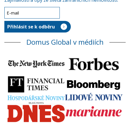
Zajímavosti a tipy ze světa zahraničních nemovitostí.
Domus Global v médiích