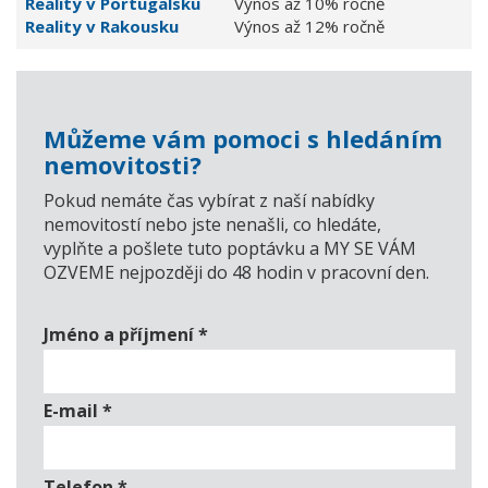
Reality v Portugalsku
Výnos až 10% ročně
Reality v Rakousku
Výnos až 12% ročně
Můžeme vám pomoci s hledáním
nemovitosti?
Pokud nemáte čas vybírat z naší nabídky
nemovitostí nebo jste nenašli, co hledáte,
vyplňte a pošlete tuto poptávku a MY SE VÁM
OZVEME nejpozději do 48 hodin v pracovní den.
Jméno a příjmení
*
E-mail
*
Telefon
*