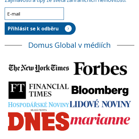
Zajímavosti a tipy ze světa zahraničních nemovitostí.
Domus Global v médiích