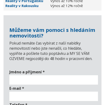
Reality v Portugalsku
Výnos až 10% ročně
Reality v Rakousku
Výnos až 12% ročně
Můžeme vám pomoci s hledáním
nemovitosti?
Pokud nemáte čas vybírat z naší nabídky
nemovitostí nebo jste nenašli, co hledáte,
vyplňte a pošlete tuto poptávku a MY SE VÁM
OZVEME nejpozději do 48 hodin v pracovní den.
Jméno a příjmení
*
E-mail
*
Telefon
*