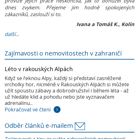
provize jejich práce neskončila, jak to bohužel bývá
dnes zvykem. Přejeme jim hodně spokojených
zákazníků, zaslouží si to.
Ivana a Tomáš K., Kolín
další...
Zajímavosti o nemovitostech v zahraničí
Léto v rakouských Alpách
Když se řeknou Alpy, každý si představí zasněžené
vrcholky hor, nicméně v Rakouských Alpách si můžete
užít spoustu zábavy a dobrodružství i během léta - až
už hledáte klid a pohodu nebo jste vyznavačem
adrenalinu...
Pokračovat ve čtení
Odběr článků e-mailem