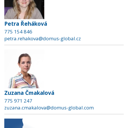
Petra Řeháková
775 154 846
petra.rehakova@domus-global.cz
Zuzana Čmakalová
775 971 247
zuzana.cmakalova@domus-global.com